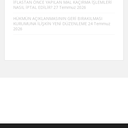
İFLASTAN ÖNCE YAPILAN MAL KAÇIRMA İŞLEMLERİ
NASIL İPTAL EDİLİR?
27 Temmuz 2026
HÜKMÜN AÇIKLANMASININ GERİ BIRAKILMASI
KURUMUNA İLİŞKİN YENİ DÜZENLEME
24 Temmuz
2026