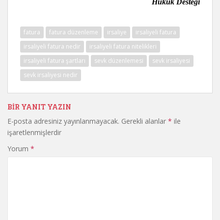
Hukuk Desteği
fatura
fatura düzenleme
irsaliye
irsaliyeli fatura
irsaliyeli fatura nedir
irsaliyeli fatura nitelikleri
irsaliyeli fatura şartları
sevk düzenlemesi
sevk irsaliyesi
sevk irsaliyesi nedir
BIR YANIT YAZIN
E-posta adresiniz yayınlanmayacak.
Gerekli alanlar
*
ile
işaretlenmişlerdir
Yorum
*