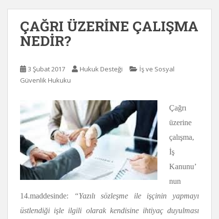
ÇAĞRI ÜZERİNE ÇALIŞMA
NEDİR?
3 Şubat 2017
Hukuk Desteği
İş ve Sosyal
Güvenlik Hukuku
Çağrı
üzerine
çalışma,
İş
Kanunu’
nun
14.maddesinde:
“
Yazılı sözleşme ile işçinin yapmayı
üstlendiği işle ilgili olarak kendisine ihtiyaç duyulması