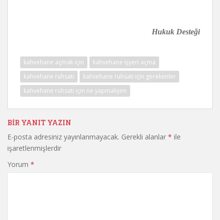
Hukuk Desteği
kahvehane açmak için
kahvehane işyeri açma
kahvehane ruhsatı
kahvehane ruhsatı için gerekenler
kahvehane ruhsatı için ne yapmalıyım
BIR YANIT YAZIN
E-posta adresiniz yayınlanmayacak.
Gerekli alanlar
*
ile
işaretlenmişlerdir
Yorum
*