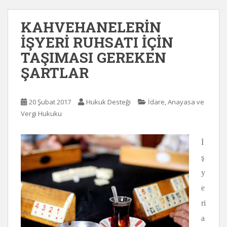
KAHVEHANELERİN
İŞYERİ RUHSATI İÇİN
TAŞIMASI GEREKEN
ŞARTLAR
20 Şubat 2017
Hukuk Desteği
İdare, Anayasa ve
Vergi Hukuku
İ
ş
y
e
ri
a