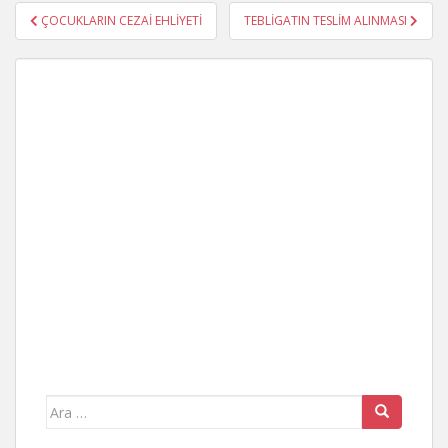
Yazı
ÇOCUKLARIN CEZAİ EHLİYETİ
TEBLİGATIN TESLİM ALINMASI
gezinmesi
Arama
yap: