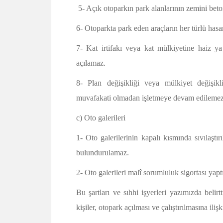
5- Açık otoparkın park alanlarının zemini beton
6- Otoparkta park eden araçların her türlü hasar
7- Kat irtifakı veya kat mülkiyetine haiz ya
açılamaz.
8- Plan değişikliği veya mülkiyet değişikl
muvafakati olmadan işletmeye devam edilemez
c) Oto galerileri
1- Oto galerilerinin kapalı kısmında sıvılaştır
bulundurulamaz.
2- Oto galerileri malî sorumluluk sigortası ya
Bu şartları ve sıhhi işyerleri yazımızda belirtt
kişiler, otopark açılması ve çalıştırılmasına ili