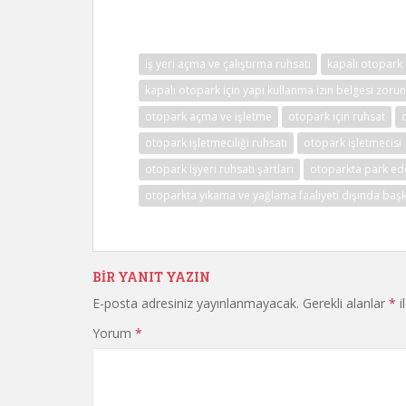
iş yeri açma ve çalıştırma ruhsatı
kapalı otopark 
kapalı otopark için yapı kullanma izin belgesi zoru
otopark açma ve işletme
otopark için ruhsat
otopark işletmeciliği ruhsatı
otopark işletmecisi
otopark işyeri ruhsatı şartları
otoparkta park ede
otoparkta yıkama ve yağlama faaliyeti dışında başk
BIR YANIT YAZIN
E-posta adresiniz yayınlanmayacak.
Gerekli alanlar
*
i
Yorum
*