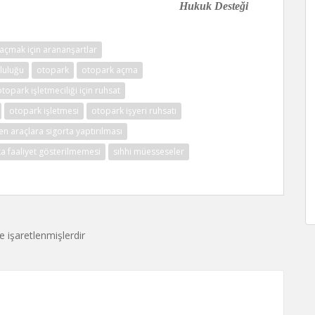
Hukuk Desteği
açmak için arananşartlar
nluluğu
otopark
otopark açma
otopark işletmeciliği için ruhsat
otopark işletmesi
otopark işyeri ruhsatı
n araçlara sigorta yaptırılması
a faaliyet gösterilmemesi
sıhhi müesseseler
le işaretlenmişlerdir