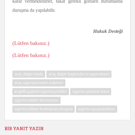
karar vermektedirler, fakat gerekli görülen durumlarda
duruşma da yapılabilir.
Hukuk Desteği
(Lütfen bakınız.)
(Lütfen bakınız.)
araç değer kaybı
araç değer kaybında ne yapmalıyım
araç sigortası neleri ödemez
engelli işçilerin sigorta primleri
sigorta şirketine dava
sigorta tahkim komisyonu
sigorta tahkim komisyonu dosyası
sigorta uyuşmazlıkları
BIR YANIT YAZIN