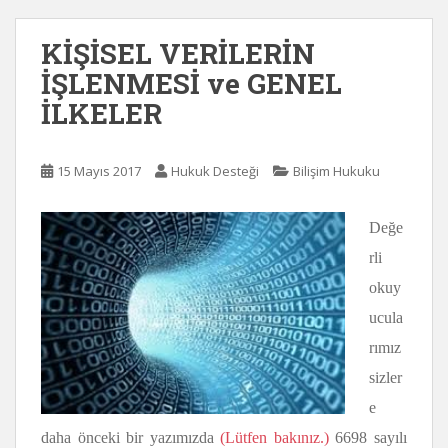
KİŞİSEL VERİLERİN
İŞLENMESİ ve GENEL
İLKELER
15 Mayıs 2017
Hukuk Desteği
Bilişim Hukuku
Değe
rli
okuy
ucula
rımız
sizler
e
daha önceki bir yazımızda
(Lütfen bakınız.)
6698 sayılı