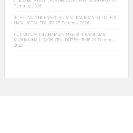
İTİRAZIN İPTALİ DAVASINDA GÖREVLİ MAHKEME
31
Temmuz 2026
İFLASTAN ÖNCE YAPILAN MAL KAÇIRMA İŞLEMLERİ
NASIL İPTAL EDİLİR?
27 Temmuz 2026
HÜKMÜN AÇIKLANMASININ GERİ BIRAKILMASI
KURUMUNA İLİŞKİN YENİ DÜZENLEME
24 Temmuz
2026