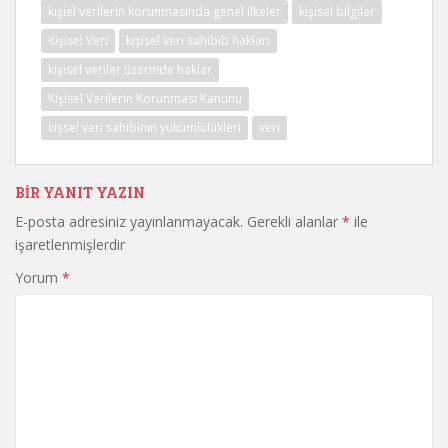
kişiel verilerin korunmasında genel ilkeler
kişisel bilgiler
Kişisel Veri
kişisel veri sahibib hakları
kişisel veriler üzerinde haklar
Kişisel Verilerin Korunması Kanunu
kişsel veri sahibinin yükümlülükleri
veri
BIR YANIT YAZIN
E-posta adresiniz yayınlanmayacak.
Gerekli alanlar
*
ile
işaretlenmişlerdir
Yorum
*