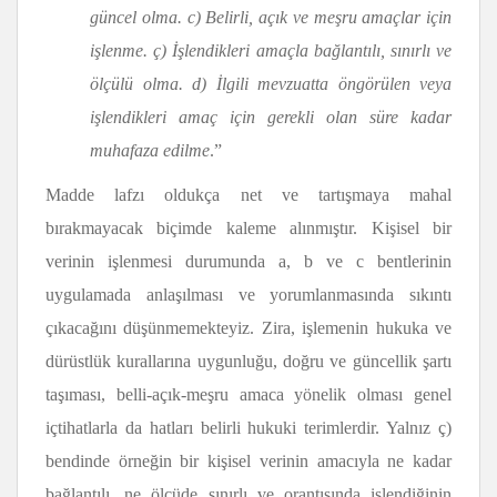
güncel olma. c) Belirli, açık ve meşru amaçlar için
işlenme. ç) İşlendikleri amaçla bağlantılı, sınırlı ve
ölçülü olma. d) İlgili mevzuatta öngörülen veya
işlendikleri amaç için gerekli olan süre kadar
muhafaza edilme
.”
Madde lafzı oldukça net ve tartışmaya mahal
bırakmayacak biçimde kaleme alınmıştır. Kişisel bir
verinin işlenmesi durumunda a, b ve c bentlerinin
uygulamada anlaşılması ve yorumlanmasında sıkıntı
çıkacağını düşünmemekteyiz. Zira, işlemenin hukuka ve
dürüstlük kurallarına uygunluğu, doğru ve güncellik şartı
taşıması, belli-açık-meşru amaca yönelik olması genel
içtihatlarla da hatları belirli hukuki terimlerdir. Yalnız ç)
bendinde örneğin bir kişisel verinin amacıyla ne kadar
bağlantılı, ne ölçüde sınırlı ve orantısında işlendiğinin