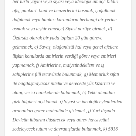
her türlü yayını veya siyasi veya ideolojik amaçlı bildiri,
afiş, pankart, bant ve benzerlerini basmak, çoğaltmak,
dağıtmak veya bunları kurumların herhangi bir yerine
asmak
v
eya teşhir etmek,c) Siyasi partiye girmek, d)
Özürsüz olarak bir yılda toplam 20 gün göreve
gelmemek, e) Savaş, olağanüstü hal veya genel afetlere
ilişkin konularda amirlerin verdiği görev
veya emirleri
yapmamak, f) Amirlerine, maiyetindekilere ve iş
sahiplerine fiili tecavüzde bulunmak, g) Memurluk sıfatı
ile bağdaşmayacak nitelik ve derecede yüz kızartıcı ve
utanç verici
h
areketlerde bulunmak, h) Yetki almadan
gizli
bilgileri açıklamak
, ı
) Siyasi ve ideolojik eylemlerden
arananlar
ı g
örev mahallinde gizlemek, j) Yurt dışında
Devletin itibarını düşürecek veya görev haysiyetini
zedeleyecek tutum ve
d
avranışlarda bulunmak, k) 5816