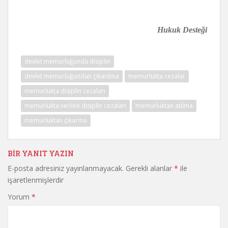
Hukuk Deste
ğ
i
devlet memurluğunda disiplin
devlet memurluğundan çıkarılma
memurlukta cezalar
memurlukta disiplin cezaları
memurlukta verilen disiplin cezaları
memurluktan atılma
memurluktan çıkarma
BIR YANIT YAZIN
E-posta adresiniz yayınlanmayacak.
Gerekli alanlar
*
ile
işaretlenmişlerdir
Yorum
*