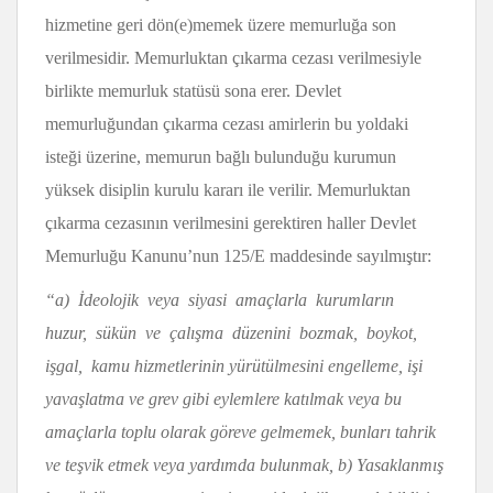
hizmetine geri dön(e)memek üzere memurluğa son
verilmesidir. Memurluktan çıkarma cezası verilmesiyle
birlikte memurluk statüsü sona erer. Devlet
memurluğundan çıkarma cezası amirlerin bu yoldaki
isteği üzerine, memurun bağlı bulunduğu kurumun
yüksek disiplin kurulu kararı ile verilir. Memurluktan
çıkarma cezasının verilmesini gerektiren haller Devlet
Memurluğu Kanunu’nun 125/E maddesinde sayılmıştır:
“a) İdeolojik veya siyasi ama
çlarla kurumların
huzur, sükün ve çalışma düzenini bozmak, boykot,
işgal, kamu hizmetlerinin yürütülmesini engelleme, işi
yavaşlatma ve grev gibi eylemlere katılmak veya bu
amaçlarla toplu olarak göreve gelmemek, bunları tahrik
ve teşvik etmek veya yardımda bulunmak, b) Yasaklanmış