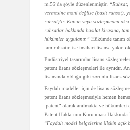
m.56’da şöyle düzenlenmiştir.
“Ruhsat; m
vermesine mani değilse (basit ruhsat), 
ruhsat)tır.
Kanun veya sözleşmeden aksi a
ruhsatlar hakkında hasılat kirasına, tam
hükümler uygulanır.”
Hükümde tanım olma
tam ruhsatın ise insihari lisansa yakın o
Endüstriyel tasarımlar lisans sözleşmel
patent lisans sözleşmeleri ile aynıdır. 
lisansında olduğu gibi zorunlu lisans söz
Faydalı modeller için de lisans sözleş
patent lisans sözleşmesiyle hemen heme
patent” olarak anılmakta ve hükümleri d
Patent Haklarının Korunması Hakkınd
“
Faydalı model belgelerine ilişkin açık