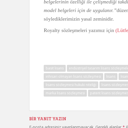
belgelerinin özelliği ile çelişmediği tak
model belgeleri için de uygulanır.”
düzen
söylediklerimizin yasal zeminidir.
Royalty sözleşmeleri yazımız için
(Lütfe
basit lisans
endüstriyel tasarım lisans sözleşmel
inhisari olmayan lisans sözleşmesi
lisans
lisa
lisans sözleşmesi hukuki niteliği
lisans sözleşmesi
marka lisans sözleşmesi
patent lisans sözleşmes
BIR YANIT YAZIN
E-posta adresiniz yayınlanmayacak.
Gerekli alanlar
*
i