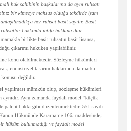
ali hak sahibinin başkalarına da aynı ruhsatı
yalnız bir kimseye mahsus olduğu takdirde (tam
nlaşılmadıkça her ruhsat basit sayılır.
Basit
 ruhsatlar hakkında intifa hakkına dair
makla birlikte basit ruhsatın basit lisansa,
lduğu çıkarımı hukuken yapılabilinir.
erine konu olabilmektedir. Sözleşme hükümleri
Ancak, endüstriyel tasarım haklarında da marka
 konusu değildir.
mesi yapılması mümkün olup, sözleşme hükümleri
n aynıdır. Aynı zamanda faydalı model “küçük
e patent hakkı gibi düzenlenmektedir. 551 sayılı
a Kanun Hükmünde Kararname 166. maddesinde;
 bir hüküm bulunmadığı ve faydalı model