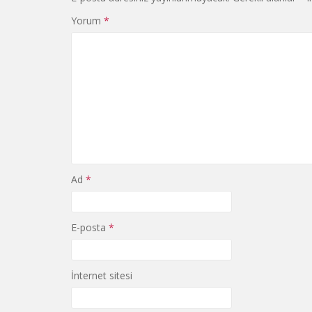
Yorum
*
Ad
*
E-posta
*
İnternet sitesi