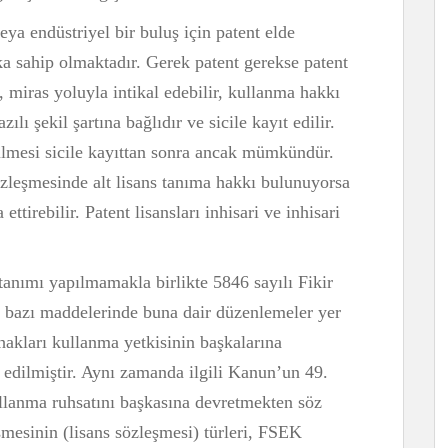
eya endüstriyel bir buluş için patent elde
ka sahip olmaktadır. Gerek patent gerekse patent
, miras yoluyla intikal edebilir, kullanma hakkı
zılı şekil şartına bağlıdır ve sicile kayıt edilir.
ürülmesi sicile kayıttan sonra ancak mümkündür.
özleşmesinde alt lisans tanıma hakkı bulunuyorsa
 ettirebilir. Patent lisansları inhisari ve inhisari
 tanımı yapılmamakla birlikte 5846 sayılı Fikir
bazı maddelerinde buna dair düzenlemeler yer
akları kullanma yetkisinin başkalarına
et edilmiştir. Aynı zamanda ilgili Kanun’un 49.
llanma ruhsatını başkasına devretmekten söz
mesinin (lisans sözleşmesi) türleri, FSEK