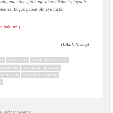
dirde, patentler için öngörülen hükümler, faydalı
lemesi küçük patent olmaya ilişkin
n bakınız.)
Hukuk Desteği
eri
faydalı model
inhisari lisans sözleşmesi
ns sözleşmesi
lisans sözleşmesi çeşitleri
 nasıl yapılır
lisans sözleşmesi örneği
i
le işaretlenmişlerdir