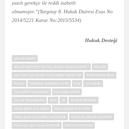
yazılı gerekçe ile reddi isabetli
olmamıştır.”(Yargıtay 8. Hukuk Dairesi Esas No
2014/5221 Karar No:2015/5534)
Hukuk Desteği
alacak kalemi
alacak kalemleri için kaç dosya oluşturulabilir?
alacaklı
aynı ilam için birden fazla takip olabilir mi
bölünmezlk ilkesi
borçlu
fazladan avukatlık ücreti
icra
icra takibi
icra takibi nasıl yapılır
icra takip türleri
icra ve iflas kanunu
iflas
İİK
iki ilam tek takip
ilama aykırı icra takibi
ilama dayalı icra takibi
ilama göre icra takibi başlatmak
ilamdaki alacak kalemleri
ilamı ayrı ayrı icraya koymak
ilamın bölünmesi