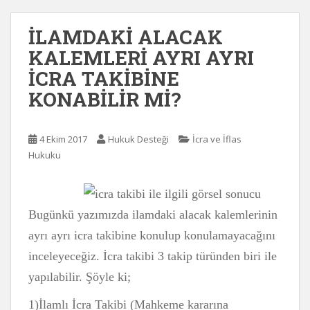
İLAMDAKİ ALACAK
KALEMLERİ AYRI AYRI
İCRA TAKİBİNE
KONABİLİR Mİ?
4 Ekim 2017
Hukuk Desteği
İcra ve İflas
Hukuku
Bugünkü yazımızda ilamdaki alacak kalemlerinin
ayrı ayrı icra takibine konulup konulamayacağını
inceleyeceğiz. İcra takibi 3 takip türünden biri ile
yapılabilir. Şöyle ki;
1)İlamlı İcra Takibi (Mahkeme kararına