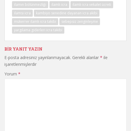
ilamın bölünmezliği
ilamlı icra
ilamlı icra vekalet ücreti
ilamsı icra
kambiyo senedine dayanan icra akibi
mükerrer ilamlı icra takibi
sebepsiz zenginleşme
yargılama giderleri icra takibi
BIR YANIT YAZIN
E-posta adresiniz yayınlanmayacak.
Gerekli alanlar
*
ile
işaretlenmişlerdir
Yorum
*