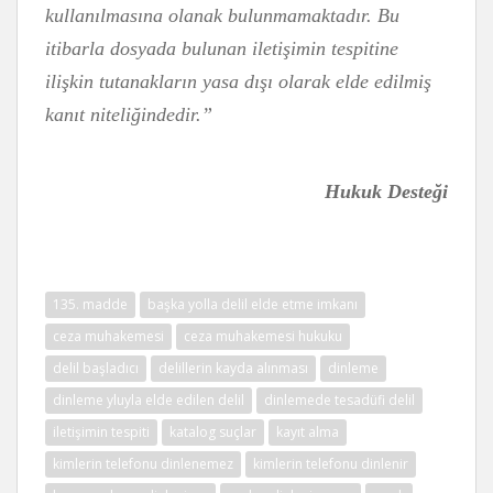
kullanılmasına olanak bulunmamaktadır. Bu
itibarla dosyada bulunan iletişimin tespitine
ilişkin tutanakların yasa dışı olarak elde edilmiş
kanıt niteliğindedir.”
Hukuk Desteği
135. madde
başka yolla delil elde etme imkanı
ceza muhakemesi
ceza muhakemesi hukuku
delil başladıcı
delillerin kayda alınması
dinleme
dinleme yluyla elde edilen delil
dinlemede tesadüfi delil
iletişimin tespiti
katalog suçlar
kayıt alma
kimlerin telefonu dinlenemez
kimlerin telefonu dinlenir