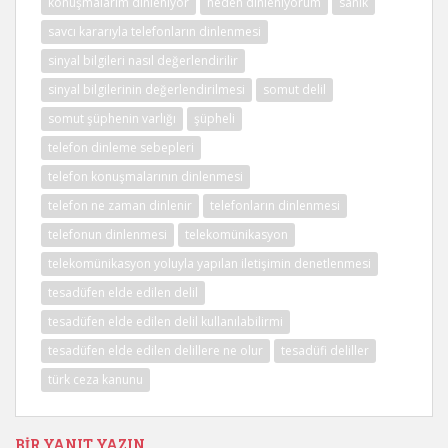
konuşmalarım dinleniyor
neden dinleniyorum
sanık
savcı kararıyla telefonların dinlenmesi
sinyal bilgileri nasıl değerlendirilir
sinyal bilgilerinin değerlendirilmesi
somut delil
somut şüphenin varlığı
şüpheli
telefon dinleme sebepleri
telefon konuşmalarının dinlenmesi
telefon ne zaman dinlenir
telefonların dinlenmesi
telefonun dinlenmesi
telekomünikasyon
telekomünikasyon yoluyla yapılan iletişimin denetlenmesi
tesadüfen elde edilen delil
tesadüfen elde edilen delil kullanılabilirmi
tesadüfen elde edilen delillere ne olur
tesadüfi deliller
türk ceza kanunu
BIR YANIT YAZIN