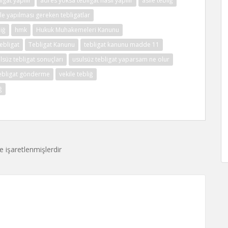
igat yapılır
adres yoksa tebligat nasıl yapılır
asile tebliğ
ile yapılması gereken tebligatlar
liğ
hmk
Hukuk Muhakemeleri Kanunu
tebligat
Tebligat Kanunu
tebligat kanunu madde 11
lsüz tebligat sonuçları
usulsüz tebligat yaparsam ne olur
 tebligat gönderme
vekile tebliğ
ğ
le işaretlenmişlerdir