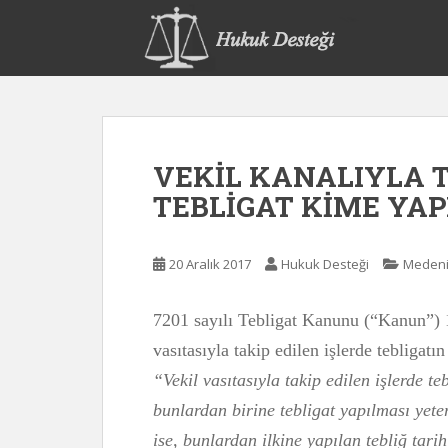
S
k
i
p
t
o
m
VEKİL KANALIYLA T
a
i
TEBLİGAT KİME YAP
n
c
o
20 Aralık 2017
Hukuk Desteği
Medeni
n
t
7201 sayılı Tebligat Kanunu (“Kanun”) 1
e
vasıtasıyla takip edilen işlerde tebligatı
n
t
“Vekil vasıtasıyla takip edilen işlerde teb
bunlardan birine tebligat yapılması yeter
ise, bunlardan ilkine yapılan tebliğ tarih