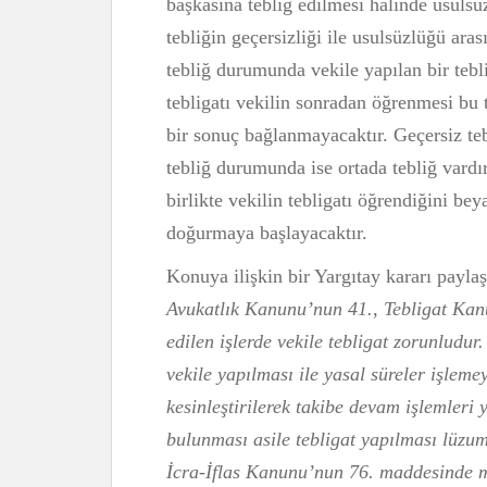
başkasına tebliğ edilmesi halinde usulsüz
tebliğin geçersizliği ile usulsüzlüğü ara
tebliğ durumunda vekile yapılan bir tebl
tebligatı vekilin sonradan öğrenmesi bu 
bir sonuç bağlanmayacaktır. Geçersiz teb
tebliğ durumunda ise ortada tebliğ vard
birlikte vekilin tebligatı öğrendiğini bey
doğurmaya başlayacaktır.
Konuya ilişkin bir Yargıtay kararı payla
Avukatlık Kanunu’nun 41., Tebligat Kanu
edilen işlerde vekile tebligat zorunludur
vekile yapılması ile yasal süreler işleme
kesinleştirilerek takibe devam işlemleri 
bulunması asile tebligat yapılması lüzu
İcra-İflas Kanunu’nun 76. maddesinde 