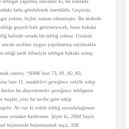
 tebligat yapılmış olacaktır ki; bu noktada
sındaki farkı görebilmek önemlidir. Geçersiz
igat yoktur, hiçbir zaman olmamıştır. Bu nedenle
tebliği geçerli hale getirmeyecek, buna hukuki
liğ halinde ortada bir tebliğ yoktur. Usulsüz
ır ancak usulüne uygun yapılmamış sayılmakla
an ettiği tarih itibariyle tebligat hukuki sonuç
şmak isteriz;
“HMK’nun 73, 81, 82, 83,
nu’nun 11. maddeleri gereğince vekille takip
. Anılan bu düzenlemeler gereğince tebligatın
ye başlar, yine bu tarihe göre takip
yapılır. Ne var ki vekile tebliğ zorunluluğunun
munu ortadan kaldırmaz. Şöyle ki, 2004 Sayılı
mal beyanında bulunmamak suçu, 338.