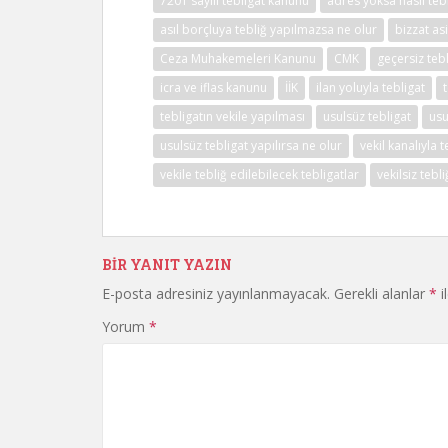
7201 sayılı tebligat kanunu
adres yoksa nasıl tebl
asıl borçluya tebliğ yapılmazsa ne olur
bizzat as
Ceza Muhakemeleri Kanunu
CMK
geçersiz teb
icra ve iflas kanunu
İİK
ilan yoluyla tebligat
tebligatın vekile yapılması
usulsüz tebligat
usu
usulsüz tebligat yapılırsa ne olur
vekil kanalıyla
vekile tebliğ edilebilecek tebligatlar
vekilsiz tebli
BIR YANIT YAZIN
E-posta adresiniz yayınlanmayacak.
Gerekli alanlar
*
i
Yorum
*