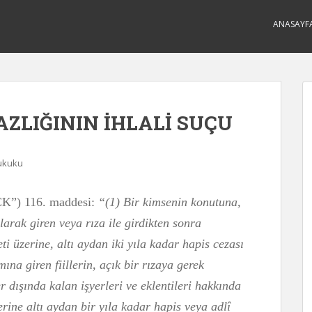
ANASAYF
LIĞININ İHLALİ SUÇU
ukuku
CK”) 116. maddesi:
“(1) Bir kimsenin konutuna,
larak giren veya rıza ile girdikten sonra
 üzerine, altı aydan iki yıla kadar hapis cezası
mına giren fiillerin, açık bir rızaya gerek
r dışında kalan işyerleri ve eklentileri hakkında
rine altı aydan bir yıla kadar hapis veya adlî