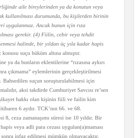
rliğinde aile bireylerinden ya da konutun veya
tak kullanılması durumunda, bu kişilerden birinin
leri uygulanmaz. Ancak bunun için rıza
ması gerekir. (4) Fiilin, cebir veya tehdit
lenmesi halinde, bir yıldan üç yıla kadar hapis
 konusu suçu hüküm altına almıştır.
ne ya da bunların eklentilerine “rızasına aykırı
onra çıkmama” eylemlerinin gerçekleştirilmesi
. Bahsedilen suçun soruşturulabilmesi için
malıdır, aksi takdirde Cumhuriyet Savcısı re’sen
ikayet hakkı olan kişinin fiili ve failin kim
itibaren 6 aydır. TCK’nın 66. ve 68.
 8, ceza zamanaşımı süresi ise 10 yıldır. Bir
de hapis veya adli para cezası uygulan(a)maması
n sonra infaz edilmesi mümkün olmayacaktır.