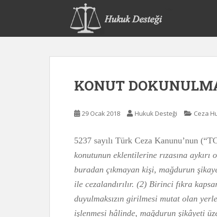
S
k
i
p
t
o
m
KONUT DOKUNULMAZ
a
i
n
29 Ocak 2018
Hukuk Desteği
Ceza H
c
o
n
5237 sayılı Türk Ceza Kanunu’nun (“T
t
konutunun eklentilerine rızasına aykırı o
e
buradan çıkmayan kişi, mağdurun şikayeti
n
t
ile cezalandırılır. (2) Birinci fıkra kapsa
duyulmaksızın girilmesi mutat olan yerle
işlenmesi hâlinde, mağdurun şikâyeti üze