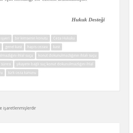
Hukuk Desteği
işyeri
bir kimsenin konutu
Ceza Hukuku
genel kast
hapis cezası
kast
mazlığını ihlal suçu
konut dokunulmazlığının ihlali suçu
 süresi
şikayete bağlı suç konut dokunulmazlığını ihlal
ru
türk ceza kanunu
le işaretlenmişlerdir