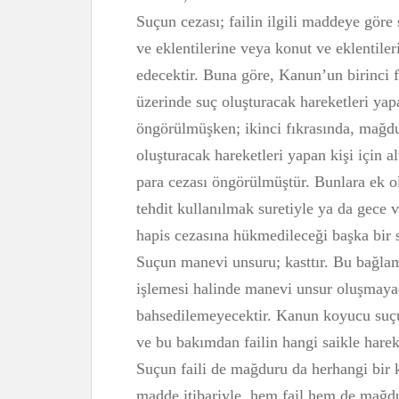
Suçun cezası; failin ilgili maddeye göre
ve eklentilerine veya konut ve eklentileri
edecektir. Buna göre, Kanun’un birinci f
üzerinde suç oluşturacak hareketleri yapa
öngörülmüşken; ikinci fıkrasında, mağdur
oluşturacak hareketleri yapan kişi için al
para cezası öngörülmüştür. Bunlara ek ol
tehdit kullanılmak suretiyle ya da gece v
hapis cezasına hükmedileceği başka bir s
Suçun manevi unsuru; kasttır. Bu bağlamd
işlemesi halinde manevi unsur oluşmaya
bahsedilemeyecektir. Kanun koyucu suçu
ve bu bakımdan failin hangi saikle harek
Suçun faili de mağduru da herhangi bir k
madde itibariyle, hem fail hem de mağdur