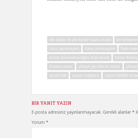
altı aydan iki yıla kadar hapis cezası
bir kimsenin 
ceza zamanaşımı
dava zamanaşımı
failin saiki
konut dokunulmazlığını ihlal etmek
konut dokunul
manevi unsur
şikayet gerektiren suçlar
şikayet
suçun faili
suçun mağduru
suçun nitelikli unsu
BIR YANIT YAZIN
E-posta adresiniz yayınlanmayacak.
Gerekli alanlar
*
i
Yorum
*