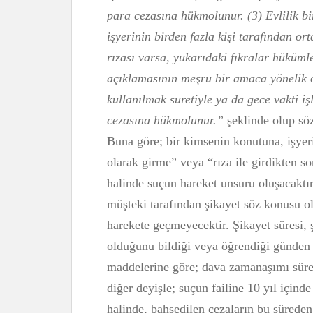
para cezasına hükmolunur. (3) Evlilik bi
işyerinin birden fazla kişi tarafından or
rızası varsa, yukarıdaki fıkralar hüküm
açıklamasının meşru bir amaca yönelik ol
kullanılmak suretiyle ya da gece vakti iş
cezasına hükmolunur.”
şeklinde olup söz
Buna göre; bir kimsenin konutuna, işyeri
olarak girme” veya “rıza ile girdikten s
halinde suçun hareket unsuru oluşacaktır
müşteki tarafından şikayet söz konusu ol
harekete geçmeyecektir. Şikayet süresi, ş
olduğunu bildiği veya öğrendiği günden 
maddelerine göre; dava zamanaşımı süresi
diğer deyişle; suçun failine 10 yıl için
halinde, bahsedilen cezaların bu sürede