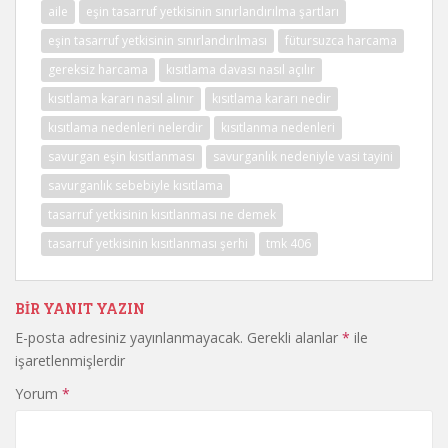
aile
eşin tasarruf yetkisinin sınırlandırılma şartları
eşin tasarruf yetkisinin sınırlandırılması
fütursuzca harcama
gereksiz harcama
kısıtlama davası nasıl açılır
kısıtlama kararı nasıl alınır
kısıtlama kararı nedir
kısıtlama nedenleri nelerdir
kısıtlanma nedenleri
savurgan eşin kısıtlanması
savurganlık nedeniyle vasi tayini
savurganlık sebebiyle kısıtlama
tasarruf yetkisinin kısıtlanması ne demek
tasarruf yetkisinin kısıtlanması şerhi
tmk 406
BIR YANIT YAZIN
E-posta adresiniz yayınlanmayacak.
Gerekli alanlar
*
ile
işaretlenmişlerdir
Yorum
*