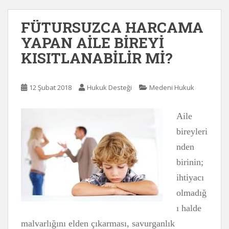
FÜTURSUZCA HARCAMA
YAPAN AİLE BİREYİ
KISITLANABİLİR Mİ?
12 Şubat 2018
Hukuk Desteği
Medeni Hukuk
Aile
bireyleri
nden
birinin;
ihtiyacı
olmadığ
ı halde
malvarlığını elden çıkarması, savurganlık