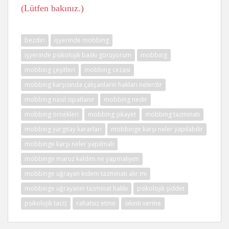
(Lütfen bakınız.)
bezdiri
işyerinde mobbing
işyerinde psikolojik baskı görüyorum
mobbing
mobbing çeşitleri
mobbing cezası
mobbing karşısında çalışanların hakları nelerdir
mobbing nasıl ispatlanır
mobbing nedir
mobbing örnekleri
mobbing şikayet
mobbing tazminatı
mobbing yargıtay kararları
mobbinge karşı neler yapılabilir
mobbinge karşı neler yapılmalı
mobbinge maruz kaldım ne yapmalıyım
mobbinge uğrayan kıdem tazminatı alır mı
mobbinge uğrayanın tazminat hakkı
psikolojik şiddet
psikolojik taciz
rahatsız etme
sıkıntı verme