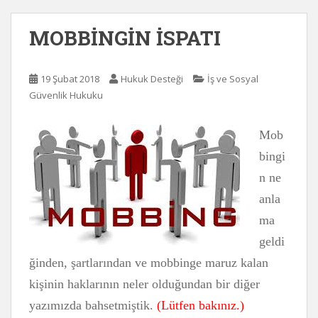
MOBBİNGİN İSPATI
19 Şubat 2018
Hukuk Desteği
İş ve Sosyal
Güvenlik Hukuku
Mob
bingi
n ne
anla
ma
geldi
ğinden, şartlarından ve mobbinge maruz kalan
kişinin haklarının neler olduğundan bir diğer
yazımızda bahsetmiştik.
(Lütfen bakınız.)