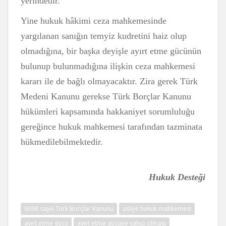
yerindedir.
Yine hukuk hâkimi ceza mahkemesinde
yargılanan sanığın temyiz kudretini haiz olup
olmadığına, bir başka deyişle ayırt etme gücünün
bulunup bulunmadığına ilişkin ceza mahkemesi
kararı ile de bağlı olmayacaktır. Zira gerek Türk
Medeni Kanunu gerekse Türk Borçlar Kanunu
hükümleri kapsamında hakkaniyet sorumluluğu
gereğince hukuk mahkemesi tarafından tazminata
hükmedilebilmektedir.
Hukuk Desteği
6098 sayılı Türk Borçlar Kanunu
asliye hukuk mahkemesi
ayırt etme gücü
ayırt etme gücüne sahip olması