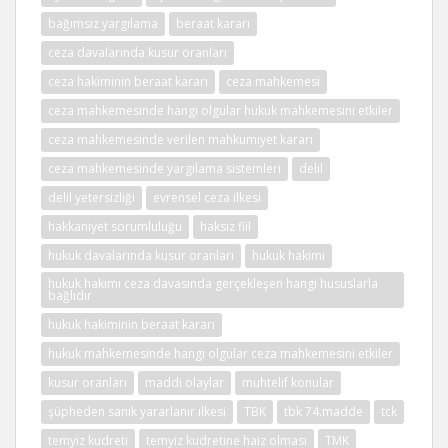
bağımsız yargılama
beraat kararı
ceza davalarında kusur oranları
ceza hakiminin beraat kararı
ceza mahkemesi
ceza mahkemesinde hangi olgular hukuk mahkemesini etkiler
ceza mahkemesinde verilen mahkumiyet kararı
ceza mahkemesinde yargılama sistemleri
delil
delil yetersizliği
evrensel ceza ilkesi
hakkaniyet sorumluluğu
haksız fiil
hukuk davalarında kusur oranları
hukuk hakimi
hukuk hakimi ceza davasında gerçekleşen hangi hususlarla
bağlıdır
hukuk hakiminin beraat kararı
hukuk mahkemesinde hangi olgular ceza mahkemesini etkiler
kusur oranları
maddi olaylar
muhtelif konular
şüpheden sanık yararlanır ilkesi
TBK
tbk 74.madde
tck
temyiz kudreti
temyiz kudretine haiz olması
TMK