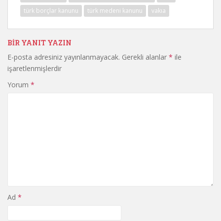
türk borçlar kanunu
türk medeni kanunu
vakıa
BIR YANIT YAZIN
E-posta adresiniz yayınlanmayacak.
Gerekli alanlar
*
ile
işaretlenmişlerdir
Yorum
*
Ad
*