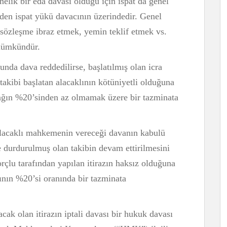
nelik bir eda davası olduğu için ispat da genel
üzden ispat yükü davacının üzerindedir. Genel
sözleşme ibraz etmek, yemin teklif etmek vs.
 mümkündür.
unda dava reddedilirse, başlatılmış olan icra
 takibi başlatan alacaklının kötüniyetli olduğuna
acağın %20’sinden az olmamak üzere bir tazminata
e alacaklı mahkemenin vereceği davanın kabulü
ile durdurulmuş olan takibin devam ettirilmesini
çlu tarafından yapılan itirazın haksız olduğuna
nın %20’si oranında bir tazminata
acak olan itirazın iptali davası bir hukuk davası