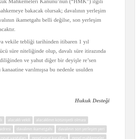
ukuk Mahkemeleri Kanunu’nun (“HMK”) ilgili
i mahkemeye bakacak olursak; davalının yerleşim
lının ikametgahı belli değilse, son yerleşim
caktır.
ya vekile tebliği tarihinden itibaren 1 yıl
ücü süre niteliğinde olup, davalı süre itirazında
liğinden ve yahut diğer bir deyişle re’sen
 kanaatine varılmışsa bu nedenle usulden
Hukuk Desteği
lı
alacaklı vekili
alacaklının kötüniyetli olması
adresi
davalının ikametgahı
davalının son yerleşim yeri
spat vasıtaları
genel ispat kuralları
genel mahkemeler