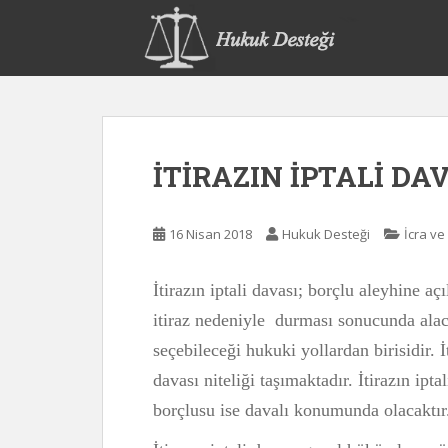
S
k
i
p
t
o
m
İTİRAZIN İPTALİ DA
a
i
n
16 Nisan 2018
Hukuk Desteği
İcra ve
c
o
n
İtirazın iptali davası; borçlu aleyhine a
t
itiraz nedeniyle durması sonucunda alac
e
seçebileceği hukuki yollardan birisidir. İ
n
t
davası niteliği taşımaktadır. İtirazın ipta
borçlusu ise davalı konumunda olacaktır