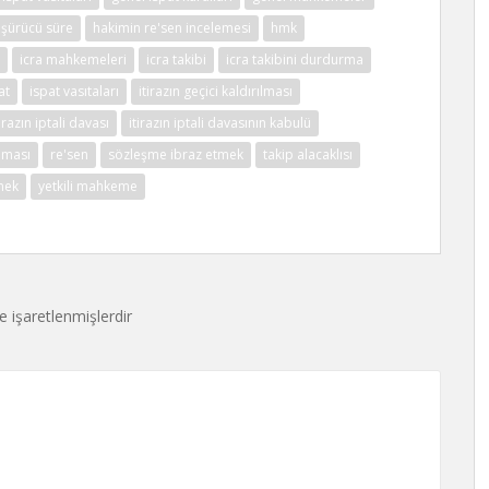
şürücü süre
hakimin re'sen incelemesi
hmk
icra mahkemeleri
icra takibi
icra takibini durdurma
at
ispat vasıtaları
itirazın geçici kaldırılması
tirazın iptali davası
itirazın iptali davasının kabulü
ılması
re'sen
sözleşme ibraz etmek
takip alacaklısı
mek
yetkili mahkeme
le işaretlenmişlerdir