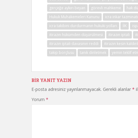
gerçeğe aykırı beyan
görevli mahkeme
hak dü
Hukuk Muhakemeleri Kanunu
icra inkar tazminatı
icra takibini durdurmanın hukuki yolları
İİK
isp
itirazın hükümden düşürülmesi
itirazın iptali
i
itirazın iptali davasının reddi
itirazın kesin kaldır
takip borçlusu
tanık dinletmek
yemin teklif et
BIR YANIT YAZIN
E-posta adresiniz yayınlanmayacak.
Gerekli alanlar
*
i
Yorum
*