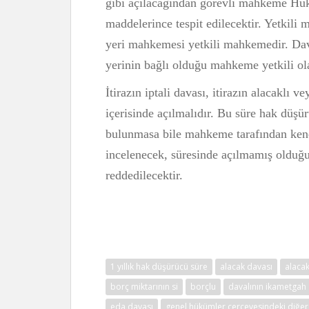
gibi açılacağından görevli mahkeme H
maddelerince tespit edilecektir. Yetkil
yeri mahkemesi yetkili mahkemedir. Dava
yerinin bağlı olduğu mahkeme yetkili ola
İtirazın iptali davası, itirazın alacaklı ve
içerisinde açılmalıdır. Bu süre hak düşür
bulunmasa bile mahkeme tarafından kendi
incelenecek, süresinde açılmamış olduğu
reddedilecektir.
1 yıllık hak düşürücü süre
alacak davası
alacak
borç miktarının si
borçlu
davalının ikametgah 
eda davası
genel hükümler çerçevesindeki diğer i