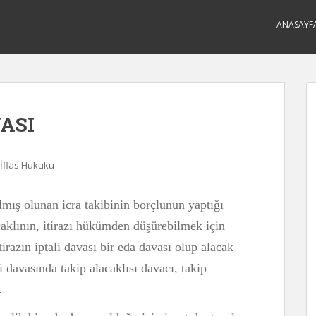
ANASAYF
VASI
 İflas Hukuku
çılmış olunan icra takibinin borçlunun yaptığı
aklının, itirazı hükümden düşürebilmek için
tirazın iptali davası bir eda davası olup alacak
li davasında takip alacaklısı davacı, takip
.