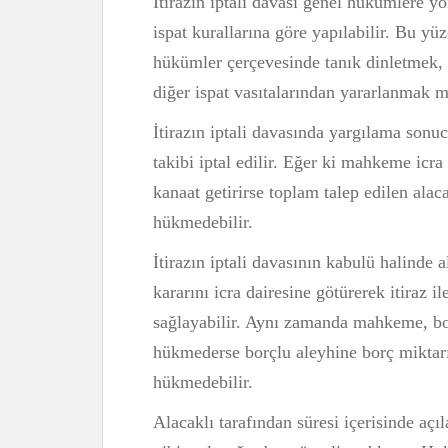
İtirazın iptali davası genel hükümlere yö
ispat kurallarına göre yapılabilir. Bu y
hükümler çerçevesinde tanık dinletmek, 
diğer ispat vasıtalarından yararlanmak
İtirazın iptali davasında yargılama sonuc
takibi iptal edilir. Eğer ki mahkeme icra
kanaat getirirse toplam talep edilen al
hükmedebilir.
İtirazın iptali davasının kabulü halind
kararını icra dairesine götürerek itiraz 
sağlayabilir. Aynı zamanda mahkeme, bor
hükmederse borçlu aleyhine borç miktarı
hükmedebilir.
Alacaklı tarafından süresi içerisinde açıl