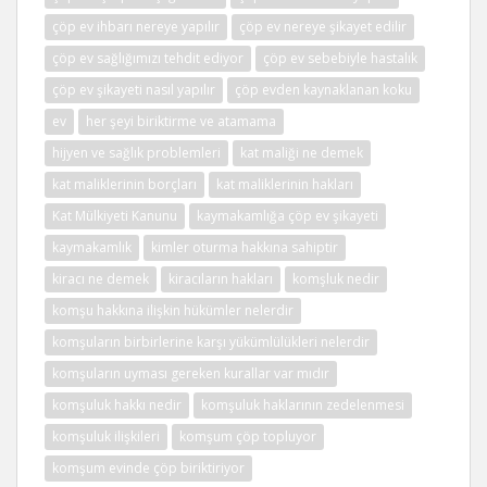
çöp ev ihbarı nereye yapılır
çöp ev nereye şikayet edilir
çöp ev sağlığımızı tehdit ediyor
çöp ev sebebiyle hastalık
çöp ev şikayeti nasıl yapılır
çöp evden kaynaklanan koku
ev
her şeyi biriktirme ve atamama
hijyen ve sağlık problemleri
kat maliği ne demek
kat maliklerinin borçları
kat maliklerinin hakları
Kat Mülkiyeti Kanunu
kaymakamlığa çöp ev şikayeti
kaymakamlık
kimler oturma hakkına sahiptir
kiracı ne demek
kiracıların hakları
komşluk nedir
komşu hakkına ilişkin hükümler nelerdir
komşuların birbirlerine karşı yükümlülükleri nelerdir
komşuların uyması gereken kurallar var mıdır
komşuluk hakkı nedir
komşuluk haklarının zedelenmesi
komşuluk ilişkileri
komşum çöp topluyor
komşum evinde çöp biriktiriyor