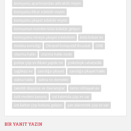
komşumu apartmandan attırabilir miyim
komşumu ihbar edebilir miyim
komşumu şikayet edebilir miyim
komşumun evinden kötü kokular geliyor
komuşumu nereye şikayet edebilirim
kötü kokan ev
mıntıka temizliği
Obsesif Kompulsif Bozuluk
OKB
oturma hakkı
oturma hakkı nedir
polise çöp ev ihbarı yapılır mı
psikolojik rahatsızlık
sağlıksız ev
savcılığa şikayet
savcılığa şikayet hakkı
sükna hakkı
sükna ne demektir
takıntılı düşünce ve davranışlar
temiz olmayan ev
türk medeni kanunu
üst katımda çöp ev var
üst kattan çöp kokusu geliyor
yan dairemde çöp ev var
BIR YANIT YAZIN