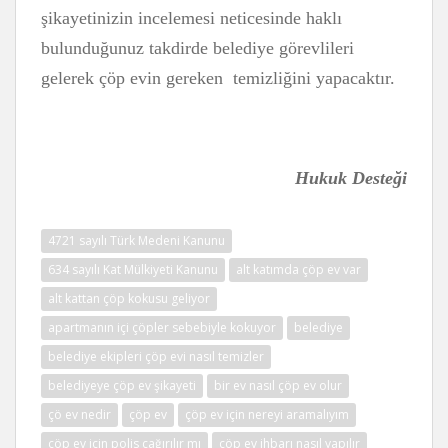
şikayetinizin incelemesi neticesinde haklı
bulunduğunuz takdirde belediye görevlileri
gelerek çöp evin gereken temizliğini yapacaktır.
Hukuk Desteği
4721 sayılı Türk Medeni Kanunu
634 sayılı Kat Mülkiyeti Kanunu
alt katımda çöp ev var
alt kattan çöp kokusu geliyor
apartmanın içi çöpler sebebiyle kokuyor
belediye
belediye ekipleri çöp evi nasıl temizler
belediyeye çöp ev şikayeti
bir ev nasıl çöp ev olur
çö ev nedir
çöp ev
çöp ev için nereyi aramalıyım
çöp ev için polis çağırılır mı
çöp ev ihbarı nasıl yapılır