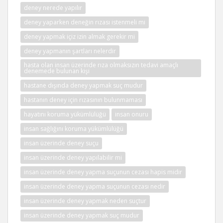
deney nerede yapılır
deney yaparken deneğin rızası istenmeli mi
deney yapmak içiz izin almak gerekir mi
deney yapmanın şartları nelerdir
hasta olan insan üzerinde rıza olmaksızın tedavi amaçlı
denemede bulunan kişi
hastane dışında deney yapmak suç mudur
hastanın deney için rızasının bulunmaması
hayatını koruma yükümlülüğü
insan onuru
insan sağlığını koruma yükümlülüğü
insan üzerinde deney suçu
insan üzerinde deney yapılabilir mi
insan üzerinde deney yapma suçunun cezası hapis midir
insan üzerinde deney yapma suçunun cezası nedir
insan üzerinde deney yapmak neden suçtur
insan üzerinde deney yapmak suç mudur