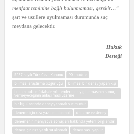
menfaat teminine bağlı bulunmaması, gerekir…”
şart ve usullere uyulmaması durumunda suç
meydana gelecektir.
Hukuk
Desteği
5237 sayılı Türk Ceza Kanunu
90. madde
bilimsel araştırma özgürlüğü
bilimsel bir deney yapan kişi
bilinen tıbbi müdahale yöntemlerinin uygulanmasının sonuç
vermeyeceğinin anlaşılması üzerine
bir kişi üzerinde deney yapmak suç mudur
deneme için rıza yazılı mı alınmalı
deneme ve deney
denemenin mahiyet ve sonuçları hakkında yeterli bilgilendir
deney için rıza yazılı mı alınmalı
deney nasıl yapılır