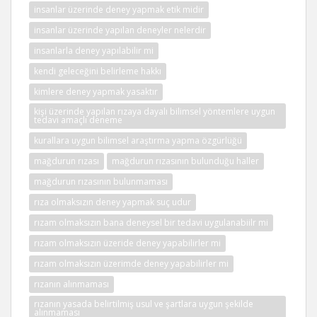
insanlar üzerinde deney yapmak etik midir
insanlar üzerinde yapılan deneyler nelerdir
insanlarla deney yapılabilir mi
kendi geleceğini belirleme hakkı
kimlere deney yapmak yasaktır
kişi üzerinde yapılan rızaya dayalı bilimsel yöntemlere uygun
tedavi amaçlı deneme
kurallara uygun bilimsel araştırma yapma özgürlüğü
mağdurun rızası
mağdurun rızasının bulunduğu haller
mağdurun rızasının bulunmaması
rıza olmaksızın deney yapmak suç udur
rızam olmaksızın bana deneysel bir tedavi uygulanabiilr mi
rızam olmaksızın üzeride deney yapabilirler mi
rızam olmaksızın üzerimde deney yapabilirler mi
rızanın alınmaması
rızanın yasada belirtilmiş usul ve şartlara uygun şekilde
alınmaması