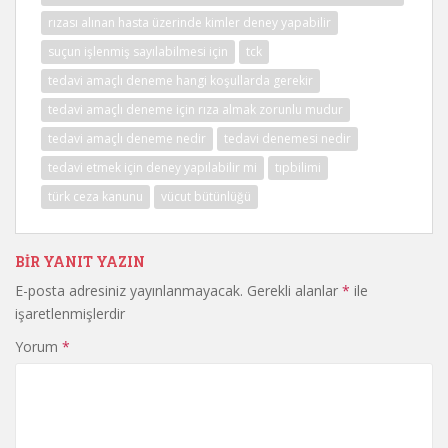
rızası alınan hasta üzerinde kimler deney yapabilir
suçun işlenmiş sayılabilmesi için
tck
tedavi amaçlı deneme hangi koşullarda gerekir
tedavi amaçlı deneme için rıza almak zorunlu mudur
tedavi amaçlı deneme nedir
tedavi denemesi nedir
tedavi etmek için deney yapılabilir mi
tıpbilimi
türk ceza kanunu
vücut bütünlüğü
BIR YANIT YAZIN
E-posta adresiniz yayınlanmayacak.
Gerekli alanlar
*
ile
işaretlenmişlerdir
Yorum
*