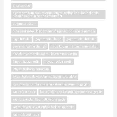
arsa tapusu
aşınmazın tüm bölümlerine ihtiyati tedbir konulan hallerde
binanın kat mülkiyetine çevrilmesi
bağımsız bölüm
bina üzerindeki kısıtlamanın bağımsız bölüme taşınması
eşya hukuku
gayrimenkul haczi
gayrimenkul hukuku
gayrimenkul ne demek
haciz koyan mercinin muvafakati
hacizli taşınmazda kat mülkiyeti alınabilir mi
ihtiyati haciz nedir
ihtiyati tedbir nedir
ihtiyati tedbirin sonuçları
inşaat halindeki yapının mülkiyeti nasıl alınır
inşaattın tamamlanması ile kat mülkiyetine mi geçilir
kat irtifakı nedir
kat irtifakından kat mülikyetine nasıl geçilir
kat irtifakından kat mülkiyetine geçiş
kat mülkiyeti ile kat irtifakı farkları nelerdir
kat mülkiyeti nedir