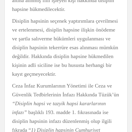
altına alınmış fiili işleyen kişi hakkında disiplin
hapsine hükmedilecektir.
Disiplin hapsinin seçenek yaptırımlara çevrilmesi
ve ertelenmesi, disiplin hapsine ilişkin önödeme
ve şartla salıverme hükümleri uygulanması ve
disiplin hapsinin tekerrüre esas alınması mümkün
değildir. Hakkında disiplin hapsine hükmedilen
kişinin adli siciline ise bu hususta herhangi bir
kayıt geçmeyecektir.
Ceza İnfaz Kurumlarının Yönetimi ile Ceza ve
Güvenlik Tedbirlerinin İnfazı Hakkında Tüzük’ün
“Disiplin hapsi ve tazyik hapsi kararlarının
infazı”
başlıklı 193. madde 1. fıkrasınada ise
disiplin hapsinin infazı düzenlenmiş olup ilgili
fıkrada “
1) Disiplin hapsinin Cumhuriyet