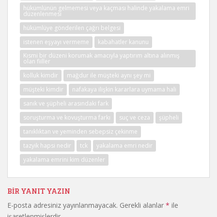
hükümlünün gelmemesi veya kaçması halinde yakalama emri
düzenlenmesi
hükümlüye gönderilen çağrı belgesi
istenen eşyayı vermeme
kabahatler kanunu
Kısmi bir düzeni korumak amacıyla yaptırım altına alınmış
olan fiiller
kolluk kimdir
mağdur ile müşteki aynı şey mi
müşteki kimdir
nafakaya ilişkin kararlara uymama hali
sanık ve şüpheli arasındaki fark
soruşturma ve kovuşturma farkı
suç ve ceza
şüpheli
tanıklıktan ve yeminden sebepsiz çekinme
tazyik hapsi nedir
tck
yakalama emri nedir
yakalama emrini kim düzenler
BIR YANIT YAZIN
E-posta adresiniz yayınlanmayacak.
Gerekli alanlar
*
ile
işaretlenmişlerdir