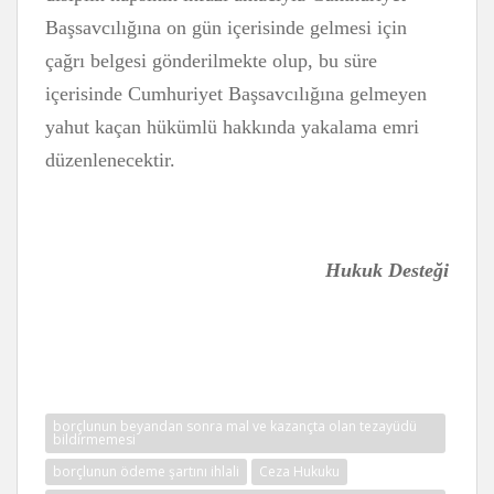
Başsavcılığına on gün içerisinde gelmesi için
çağrı belgesi gönderilmekte olup, bu süre
içerisinde Cumhuriyet Başsavcılığına gelmeyen
yahut kaçan hükümlü hakkında yakalama emri
düzenlenecektir.
Hukuk Desteği
borçlunun beyandan sonra mal ve kazançta olan tezayüdü
bildirmemesi
borçlunun ödeme şartını ihlali
Ceza Hukuku