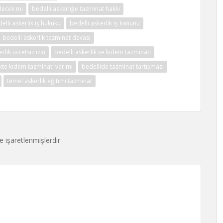
ilecek mi
bedelli askerliğe tazminat hakkı
elli askerlik iş hukuku
bedelli askerlik iş kanunu
bedelli askerlik tazminat davası
rlik ücretsiz izin
bedelli askerlik ve kıdem tazminatı
ikte kıdem tazminatı var mı
bedellide tazminat tartışması
temel askerlik eğitimi tazminat
le işaretlenmişlerdir