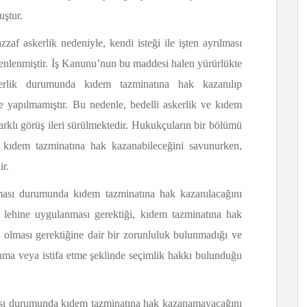
uştur.
zaf askerlik nedeniyle, kendi isteği ile işten ayrılması
enlenmiştir. İş Kanunu’nun bu maddesi halen yürürlükte
erlik durumunda kıdem tazminatına hak kazanılıp
e yapılmamıştır. Bu nedenle, bedelli askerlik ve kıdem
arklı görüş ileri sürülmektedir. Hukukçuların bir bölümü
in kıdem tazminatına hak kazanabileceğini savunurken,
ir.
ılması durumunda kıdem tazminatına hak kazanılacağını
 lehine uygulanması gerektiği, kıdem tazminatına hak
 olması gerektiğine dair bir zorunluluk bulunmadığı ve
llanma veya istifa etme şeklinde seçimlik hakkı bulunduğu
lması durumunda kıdem tazminatına hak kazanamayacağını