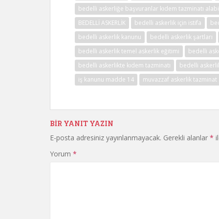
bedelli askerliğe başvuranlar kıdem tazminatı alab
BEDELLİ ASKERLİK
bedelli askerlik için istifa
bed
bedelli askerlik kanunu
bedelli askerlik şartları
bedelli askerlik temel askerlik eğitimi
bedelli aske
bedelli askerlikte kıdem tazminatı
bedelli askerl
iş kanunu madde 14
muvazzaf askerlik tazminat
BIR YANIT YAZIN
E-posta adresiniz yayınlanmayacak.
Gerekli alanlar
*
i
Yorum
*