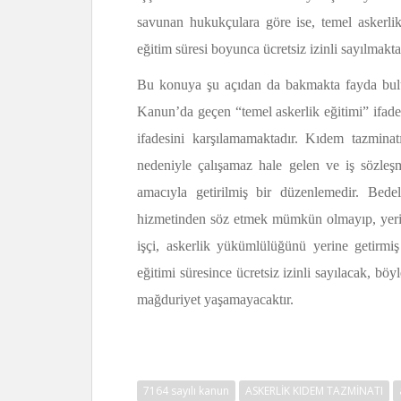
savunan hukukçulara göre ise, temel askerlik
eğitim süresi boyunca ücretsiz izinli sayılmakta
Bu konuya şu açıdan da bakmakta fayda bulun
Kanun’da geçen “temel askerlik eğitimi” ifade
ifadesini karşılamamaktadır. Kıdem tazmina
nedeniyle çalışamaz hale gelen ve iş sözle
amacıyla getirilmiş bir düzenlemedir. Bedel
hizmetinden söz etmek mümkün olmayıp, yerine 
işçi, askerlik yükümlülüğünü yerine getirmiş
eğitimi süresince ücretsiz izinli sayılacak, b
mağduriyet yaşamayacaktır.
Hukuk
7164 sayılı kanun
ASKERLİK KIDEM TAZMİNATI