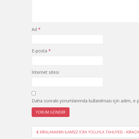
Ad
*
E-posta
*
İnternet sitesi
Daha sonraki yorumlarımda kullanılması için adım, e-p
Yazı
KİRALANANIN İLAMSIZ İCRA YOLUYLA TAHLİYESİ – KİRACI
gezinmesi