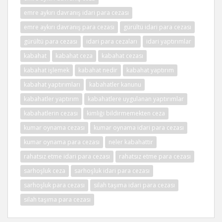
emre aykırı davranış idari para cezası
emre aykırı davranış para cezası
gürültü idari para cezası
gürültü para cezası
idari para cezaları
idari yaptırımlar
kabahat
kabahat ceza
kabahat cezası
kabahat işlemek
kabahat nedir
kabahat yaptırım
kabahat yaptırımları
kabahatler kanunu
kabahatler yaptırım
kabahatlere uygulanan yaptırımlar
kabahatlerin cezası
kimliği bildirmemekten ceza
kumar oynama cezası
kumar oynama idari para cezası
kumar oynama para cezası
neler kabahattir
rahatsız etme idari para cezası
rahatsız etme para cezası
sarhoşluk ceza
sarhoşluk idari para cezası
sarhoşluk para cezası
silah taşıma idari para cezası
silah taşıma para cezası