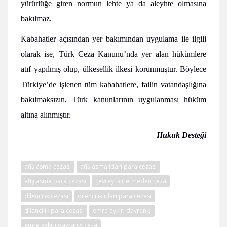
yürürlüğe giren normun lehte ya da aleyhte olmasına
bakılmaz.
Kaba
ha
tler açısından yer bakımından uygulama ile ilgili
olarak ise, Türk Ceza Kanunu’nda yer alan hükümlere
atıf yapılmış olup, ülkesellik ilkesi korunmuştur. Böylece
Türkiye’de işlenen tüm kabahatlere, failin vatandaşlığına
bakılmaksızın, Türk kanunlarının uygulanması hüküm
altına alınmıştır.
Hukuk Desteği
afiş asma cezası
afiş asma idari para cezası
afiş asma para cezası
çevreyi kirletmeden ceza
dilencilik cezası
dilencilik idari para cezası
dilencilik para cezası
emre aykırı davranış
emre aykırı davranış ceza