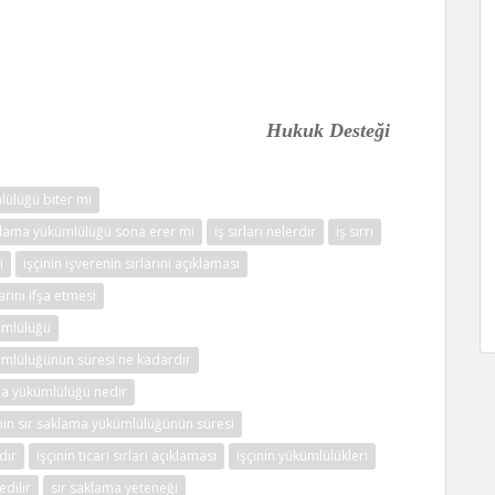
Hukuk Desteği
lülüğü biter mi
aklama yükümlülüğü sona erer mi
iş sırları nelerdir
iş sırrı
ı
işçinin işverenin sırlarını açıklaması
larını ifşa etmesi
ümlülüğü
ümlülüğünün süresi ne kadardır
ama yükümlülüğü nedir
inin sır saklama yükümlülüğünün süresi
dır
işçinin ticari sırları açıklaması
işçinin yükümlülükleri
edilir
sır saklama yeteneği