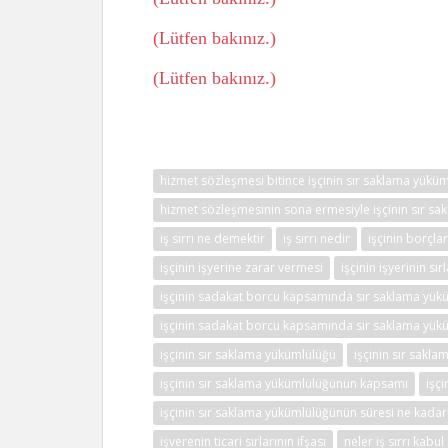
(Lütfen bakınız.)
(Lütfen bakınız.)
hizmet sözleşmesi bitince işçinin sır saklama yüküm
hizmet sözleşmesinin sona ermesiyle işçinin sır s
iş sırrı ne demektir
iş sırrı nedir
işçinin borçlar
işçinin işyerine zarar vermesi
işçinin işyerinin sır
işçinin sadakat borcu kapsamında sır saklama yük
işçinin sadakat borcu kapsamında sır saklama yük
işçinin sır saklama yükümlülüğü
işçinin sır sakl
işçinin sır saklama yükümlülüğünün kapsamı
işç
işçinin sır saklama yükümlülüğünün süresi ne kadar
işverenin ticari sırlarının ifşası
neler iş sırrı kabul 