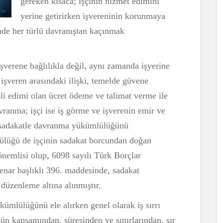
gereken kısaca; işçinin hizmet edimini
yerine getirirken işvereninin korunmaya
nde her türlü davranıştan kaçınmak
şverene bağlılıkla değil, aynı zamanda işyerine
ve işveren arasındaki ilişki, temelde güvene
li edimi olan ücret ödeme ve talimat verme ile
vranma; işçi ise iş görme ve işverenin emir ve
, sadakatle davranma yükümlülüğünü
lülüğü de işçinin sadakat borcundan doğan
önemlisi olup, 6098 sayılı Türk Borçlar
enar başlıklı 396. maddesinde, sadakat
üzenleme altına alınmıştır.
kümlülüğünü ele alırken genel olarak iş sırrı
n kapsamından, süresinden ve sınırlarından, sır