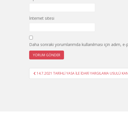
İnternet sitesi
Daha sonraki yorumlarımda kullanılması için adım, e-p
Yazı
14.7.2021 TARİHLİ YASA İLE İDARİ YARGILAMA USULÜ K
gezinmesi