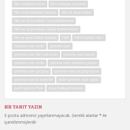
fikri mülkiyet kanun
fikri mülkiyet mevzuat
Fikri Sınai Mülkiyet Kanunu
fikri ve sınai haklar
Fikri ve Sınai Haklar Ceza Mahkemesi
Fikri ve Sınai Haklar Hukuk Mahkemeleri
fikri ve sınai haklar hukuku
FSEK
FSEK madde 1/B-c
hukukta eser nedir
işlenme eser
işlenme eser fikri hak mıdır
işlenme eser kanun
işlenme eser nedir
işlenme eser olmanın şartları
işlenme eser yargıtay
işlenme eser yargıtay kararı
işlenme eserler nelerdir
neler işlenme eser sayılır
pasif işlenme fsek
sınai mülkiyet kanunu
BIR YANIT YAZIN
E-posta adresiniz yayınlanmayacak.
Gerekli alanlar
*
ile
işaretlenmişlerdir