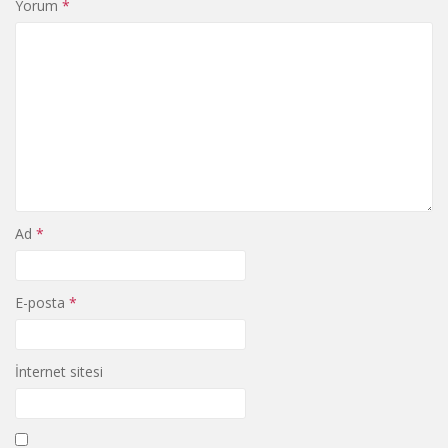
Yorum
*
Ad
*
E-posta
*
İnternet sitesi