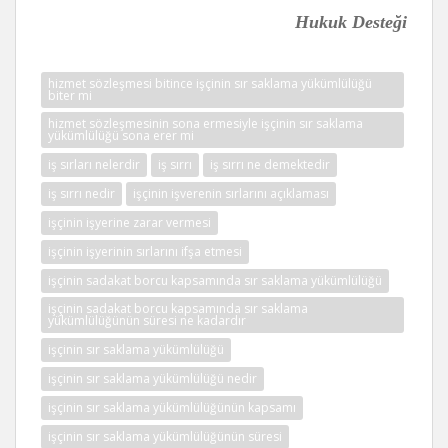
Hukuk Desteği
hizmet sözleşmesi bitince işçinin sır saklama yükümlülüğü
biter mi
hizmet sözleşmesinin sona ermesiyle işçinin sır saklama
yükümlülüğü sona erer mi
iş sırları nelerdir
iş sırrı
iş sırrı ne demektedir
iş sırrı nedir
işçinin işverenin sırlarını açıklaması
işçinin işyerine zarar vermesi
işçinin işyerinin sırlarını ifşa etmesi
işçinin sadakat borcu kapsamında sır saklama yükümlülüğü
işçinin sadakat borcu kapsamında sır saklama
yükümlülüğünün süresi ne kadardır
işçinin sır saklama yükümlülüğü
işçinin sır saklama yükümlülüğü nedir
işçinin sır saklama yükümlülüğünün kapsamı
işçinin sır saklama yükümlülüğünün süresi