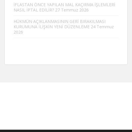
İFLASTAN ÖNCE YAPILAN MAL KAÇIRMA İŞLEMLERİ
NASIL İPTAL EDİLİR?
27 Temmuz 2026
HÜKMÜN AÇIKLANMASININ GERİ BIRAKILMASI
KURUMUNA İLİŞKİN YENİ DÜZENLEME
24 Temmuz
2026