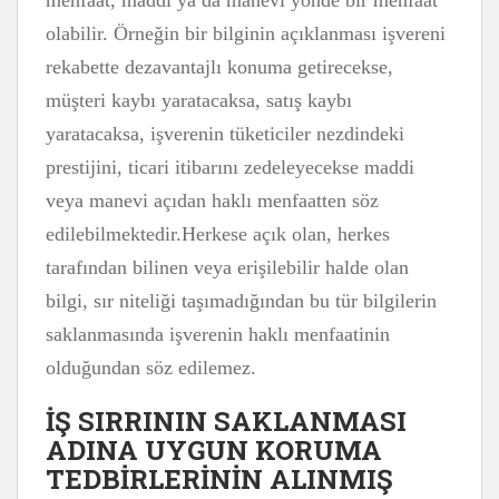
menfaat, maddi ya da manevi yönde bir menfaat
olabilir. Örneğin bir bilginin açıklanması işvereni
rekabette dezavantajlı konuma getirecekse,
müşteri kaybı yaratacaksa, satış kaybı
yaratacaksa, işverenin tüketiciler nezdindeki
prestijini, ticari itibarını zedeleyecekse maddi
veya manevi açıdan haklı menfaatten söz
edilebilmektedir.Herkese açık olan, herkes
tarafından bilinen veya erişilebilir halde olan
bilgi, sır niteliği taşımadığından bu tür bilgilerin
saklanmasında işverenin haklı menfaatinin
olduğundan söz edilemez.
İŞ SIRRININ SAKLANMASI
ADINA UYGUN KORUMA
TEDBİRLERİNİN ALINMIŞ