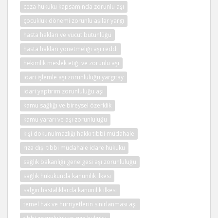
ceza hukuku kapsamında zorunlu aşı
çocukluk dönemi zorunlu aşılar yargı
hasta hakları ve vücut bütünlüğü
hasta hakları yönetmeliği aşı reddi
hekimlik meslek etiği ve zorunlu aşı
idari işlemle aşı zorunluluğu yargıtay
idari yaptırım zorunluluğu aşı
kamu sağlığı ve bireysel özerklik
kamu yararı ve aşı zorunluluğu
kişi dokunulmazlığı hakkı tıbbi müdahale
rıza dışı tıbbi müdahale idare hukuku
sağlık bakanlığı genelgesi aşı zorunluluğu
sağlık hukukunda kanunilik ilkesi
salgın hastalıklarda kanunilik ilkesi
temel hak ve hürriyetlerin sınırlanması aşı