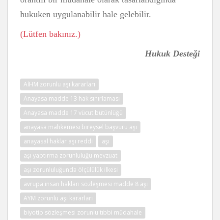
hukuken uygulanabilir hale gelebilir.
(Lütfen bakınız.)
Hukuk Desteği
AİHM zorunlu aşı kararları
Anayasa madde 13 hak sınırlaması
Anayasa madde 17 vücut bütünlüğü
anayasa mahkemesi bireysel başvuru aşı
anayasal haklar aşı reddi
aşı
aşı yaptırma zorunluluğu mevzuat
aşı zorunluluğunda ölçülülük ilkesi
avrupa insan hakları sözleşmesi madde 8 aşı
AYM zorunlu aşı kararları
biyotip sözleşmesi zorunlu tıbbi müdahale