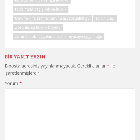
tıbbi zorunluluk ve rıza hukuku
toplumsal bağışıklık ve hukuk
Umumi Hıfzıssıhha Kanunu aşı zorunluluğu
zorunlu aşı
Zorunlu aşı hukuki boyutu
zorunlu tıbbi uygulamaların anayasaya uygunluğu
BIR YANIT YAZIN
E-posta adresiniz yayınlanmayacak.
Gerekli alanlar
*
ile
işaretlenmişlerdir
Yorum
*