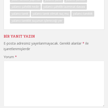
yalancı şahitlik nedir
yalancı şahitlik tazminat davası
yalancı tanık
yalancı tanık olmak suç mu
yalancı tanıklık
yalancı tanıklık suçunun işleneceği yer
BIR YANIT YAZIN
E-posta adresiniz yayınlanmayacak.
Gerekli alanlar
*
ile
işaretlenmişlerdir
Yorum
*