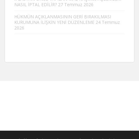
NASIL İPTAL EDİLİR?
27 Temmuz 2026
HÜKMÜN AÇIKLANMASININ GERİ BIRAKILMASI
KURUMUNA İLİŞKİN YENİ DÜZENLEME
24 Temmuz
2026