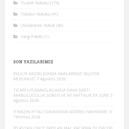
Ticaret Hukuku
(174)
Tüketici Hukuku
(41)
Uluslararası Hukuk
(40)
Yargı Paketi
(1)
SON YAZILARIMIZ
EVLİLİK HAZIRLIĞINDA HAKLARINIZI BİLİYOR
MUSUNUZ?
7 Ağustos 2026
TİCARİ UYUŞMAZLIKLARDA DAVA ŞARTI
ARABULUCULUK SÜRESİ VE İKİ HAFTALIK EK SÜRE
3
Ağustos 2026
İTİRAZIN İPTALİ DAVASINDA GÖREVLİ MAHKEME
31
Temmuz 2026
İFLASTAN ÖNCE YAPILAN MAL KAÇIRMA İŞLEMLERİ