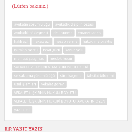
(Lütfen bakınız.)
avukatın sorumluluğu
avukatlık disiplin cezası
avukatlık sözleşmesi
delil sunma
emanet iadesi
haklı azil
haksız azil
hesap verme
hukuki malpraktis
işi takip borcu
ispat gücü
kanun yolu
menfaat çatışması
mesleki kusur
SADAKAT VE AYDINLATMA YÜKÜMLÜLÜKLERİ
sır saklama yükümlülüğü
süre kaçırma
tahsilat bildirimi
usul işlemleri
vekalet görevi
VEKALET İLİŞKİSİNİN HUKUKİ BOYUTU
VEKALET İLİŞKİSİNİN HUKUKİ BOYUTU: AVUKATIN ÖZEN
yazılı delil
BIR YANIT YAZIN