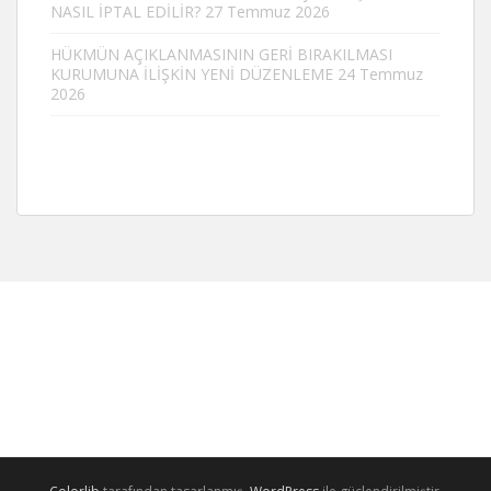
NASIL İPTAL EDİLİR?
27 Temmuz 2026
HÜKMÜN AÇIKLANMASININ GERİ BIRAKILMASI
KURUMUNA İLİŞKİN YENİ DÜZENLEME
24 Temmuz
2026