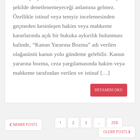
şekilde denetlenemeyeceği anlamına gelmez.
Özellikle istinaf veya temyiz incelemesinden
geçmeden kesinleşen hakim veya mahkeme
kararlarında açık bir hukuka aykırılık bulunması
halinde, “Kanun Yararına Bozma” adı verilen
olağanüstü kanun yolu gündeme gelebilir. Kanun
yararına bozma, ceza yargılamasında hakim veya
mahkeme tarafından verilen ve istinaf […]
DEVAMINI OKU
YAZI
1
2
3
…
258
NEWER POSTS
GEZINMESI
OLDER POSTS