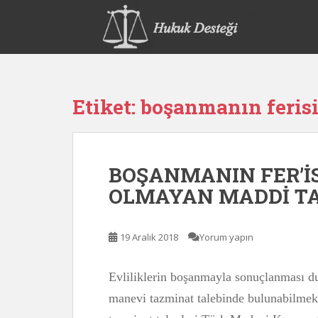
S
k
i
p
t
o
Etiket:
boşanmanın feris
m
a
i
n
BOŞANMANIN FER’İS
c
o
OLMAYAN MADDİ TA
n
t
e
19 Aralık 2018
Yorum yapın
n
t
Evliliklerin boşanmayla sonuçlanması du
manevi tazminat talebinde bulunabilmekt