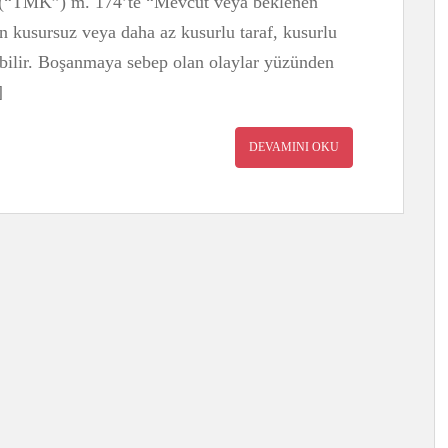
 (“TMK”) m. 174’te “Mevcut veya beklenen
 kusursuz veya daha az kusurlu taraf, kusurlu
ebilir. Boşanmaya sebep olan olaylar yüzünden
]
DEVAMINI OKU