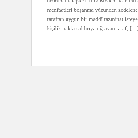
tazminat talepleri Türk Medeni Kanunu
menfaatleri boşanma yüzünden zedelenen
taraftan uygun bir maddî tazminat istey
kişilik hakkı saldırıya uğrayan taraf, […