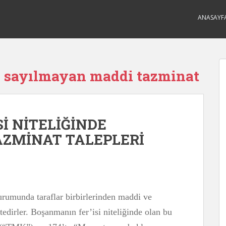
ANASAYF
i sayılmayan maddi tazminat
İ NİTELİĞİNDE
ZMİNAT TALEPLERİ
rumunda taraflar birbirlerinden maddi ve
edirler. Boşanmanın fer’isi niteliğinde olan bu