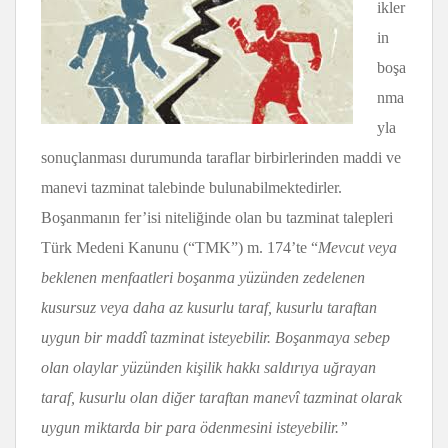
ikler
in
boşa
nma
yla
sonuçlanması durumunda taraflar birbirlerinden maddi ve
manevi tazminat talebinde bulunabilmektedirler.
Boşanmanın fer’isi niteliğinde olan bu tazminat talepleri
Türk Medeni Kanunu (“TMK”) m. 174’te “
Mevcut veya
beklenen menfaatleri boşanma yüzünden zedelenen
kusursuz veya daha az kusurlu taraf, kusurlu taraftan
uygun bir maddî tazminat isteyebilir. Boşanmaya sebep
olan olaylar yüzünden kişilik hakkı saldırıya uğrayan
taraf, kusurlu olan diğer taraftan manevî tazminat olarak
uygun miktarda bir para ödenmesini isteyebilir.”