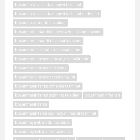
boşanma davasında manevi tazminat
boşanma davasında manevi tazminat nedenleri
boşanma ve maddi tazminat
boşanmada maddi manevi tazminat zamanaşımı
boşanmada maddi tazminat kapsamı
boşanmada ne kadar tazminat alırım
boşanmada tazminat neye göre belirlenir
boşanmada tazminat ödeme
boşanmada tazminat zamanaşımı
boşanmanın fer'isi olmayan tazminat
boşanmanın fer'isi tazminat talepleri
boşanmanın ferileri
boşanmanın ferisi
boşanmanın ferisi sayılmayan maddi tazminat
boşanmaya ek maddi tazminat
boşanmaya ek manevi tazminat