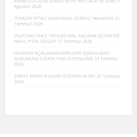
ARABULUCULUK SÜRESİ VE İKİ HAFTALIK EK SÜRE
3
Ağustos 2026
İTİRAZIN İPTALİ DAVASINDA GÖREVLİ MAHKEME
31
Temmuz 2026
İFLASTAN ÖNCE YAPILAN MAL KAÇIRMA İŞLEMLERİ
NASIL İPTAL EDİLİR?
27 Temmuz 2026
HÜKMÜN AÇIKLANMASININ GERİ BIRAKILMASI
KURUMUNA İLİŞKİN YENİ DÜZENLEME
24 Temmuz
2026
ŞİRKET KENDİ İFLASINI İSTEYEBİLİR Mİ?
20 Temmuz
2026