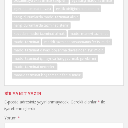
boşanmaya ek tazminat talepleri
eşe karşı maddi tazminat
eşlerin tazminat davası
evlilik birliğinin sonlanması
hangi durumlarda maddi tazminat alınır
hangi durumlarda tazminat istenir
kocadan maddi tazminat almak
maddi manevi tazminat
maddi tazminat
maddi tazminat boşanmanın fer'isi midir
maddi tazminat davası boşanma davasından ayrı mıdır
maddi tazminat için ayrıca harç yatırmak gerekir mi
maddi tazminat nedenleri
manevi tazminat boşanmanın fer'isi midir
BIR YANIT YAZIN
E-posta adresiniz yayınlanmayacak.
Gerekli alanlar
*
ile
işaretlenmişlerdir
Yorum
*