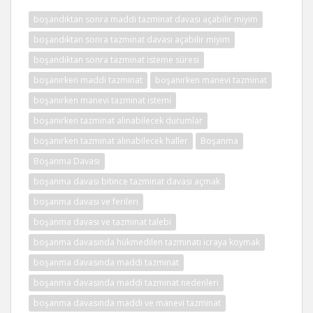
boşandıktan sonra maddi tazminat davası açabilir miyim
boşandıktan sonra tazminat davası açabilir miyim
boşandıktan sonra tazminat isteme süresi
boşanırken maddi tazminat
boşanırken manevi tazminat
boşanırken manevi tazminat istemi
boşanırken tazminat alınabilecek durumlar
boşanırken tazminat alınabilecek haller
Boşanma
Boşanma Davası
boşanma davası bitince tazminat davası açmak
boşanma davası ve ferileri
boşanma davası ve tazminat talebi
boşanma davasında hükmedilen tazminatı icraya koymak
boşanma davasında maddi tazminat
boşanma davasında maddi tazminat nedenleri
boşanma davasında maddi ve manevi tazminat