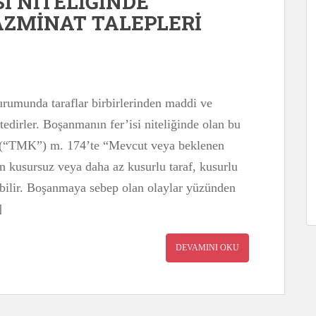
İ NİTELİĞİNDE
ZMİNAT TALEPLERİ
rumunda taraflar birbirlerinden maddi ve
edirler. Boşanmanın fer’isi niteliğinde olan bu
 (“TMK”) m. 174’te “Mevcut veya beklenen
 kusursuz veya daha az kusurlu taraf, kusurlu
ebilir. Boşanmaya sebep olan olaylar yüzünden
]
DEVAMINI OKU