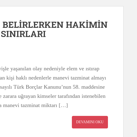
 BELİRLERKEN HAKİMİN
 SINIRLARI
işle yaşanılan olay nedeniyle elem ve ıstırap
n kişi haklı nedenlerle manevi tazminat almayı
8 sayılı Türk Borçlar Kanunu’nun 58. maddesine
 zarara uğrayan kimseler tarafından istenebilen
a manevi tazminat miktarı […]
DEVAMINI OKU