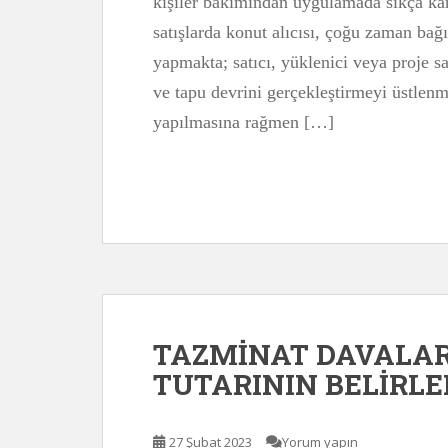
kişiler bakımından uygulamada sıkça karş
satışlarda konut alıcısı, çoğu zaman b
yapmakta; satıcı, yüklenici veya proje sa
ve tapu devrini gerçekleştirmeyi üstle
yapılmasına rağmen […]
TAZMİNAT DAVALA
TUTARININ BELİRL
27 Şubat 2023
Yorum yapın