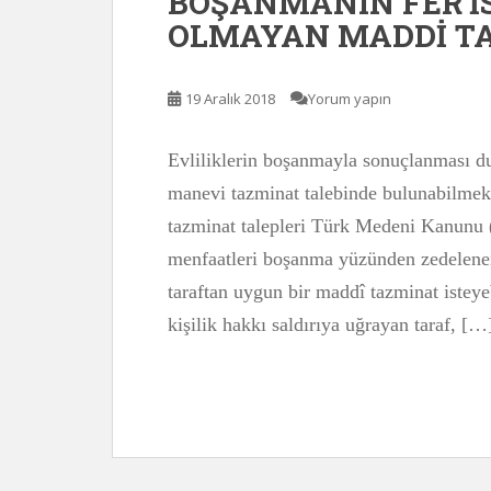
BOŞANMANIN FER’İS
OLMAYAN MADDİ TA
19 Aralık 2018
Yorum yapın
Evliliklerin boşanmayla sonuçlanması du
manevi tazminat talebinde bulunabilmekt
tazminat talepleri Türk Medeni Kanunu
menfaatleri boşanma yüzünden zedelenen
taraftan uygun bir maddî tazminat istey
kişilik hakkı saldırıya uğrayan taraf, […