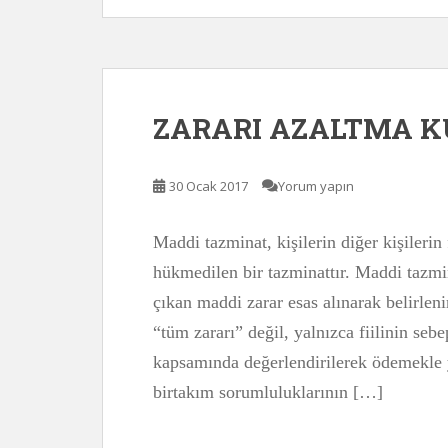
ZARARI AZALTMA K
30 Ocak 2017
Yorum yapın
Maddi tazminat, kişilerin diğer kişilerin 
hükmedilen bir tazminattır. Maddi tazmi
çıkan maddi zarar esas alınarak belirlen
“tüm zararı” değil, yalnızca fiilinin seb
kapsamında değerlendirilerek ödemekle 
birtakım sorumluluklarının […]