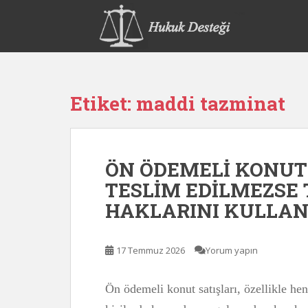
S
k
i
p
t
o
Etiket:
maddi tazminat
m
a
i
n
ÖN ÖDEMELİ KONUT 
c
o
TESLİM EDİLMEZSE 
n
HAKLARINI KULLAN
t
e
n
17 Temmuz 2026
Yorum yapın
t
Ön ödemeli konut satışları, özellikle h