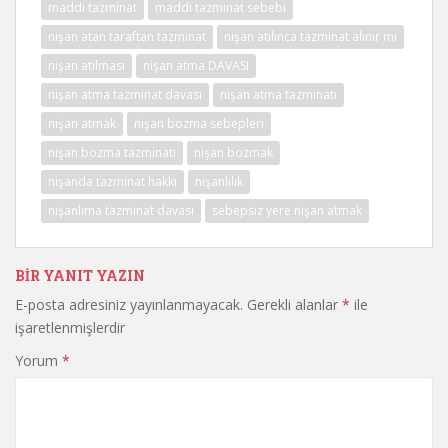
maddi tazminat
maddi tazminat sebebi
nişan atan taraftan tazminat
nişan atılınca tazminat alınır mı
nişan atılması
nişan atma DAVASI
nişan atma tazminat davası
nişan atma tazminatı
nişan atmak
nişan bozma sebepleri
nişan bozma tazminatı
nişan bozmak
nişanda tazminat hakkı
nişanlılık
nişanlıma tazminat davası
sebepsiz yere nişan atmak
BIR YANIT YAZIN
E-posta adresiniz yayınlanmayacak.
Gerekli alanlar
*
ile
işaretlenmişlerdir
Yorum
*