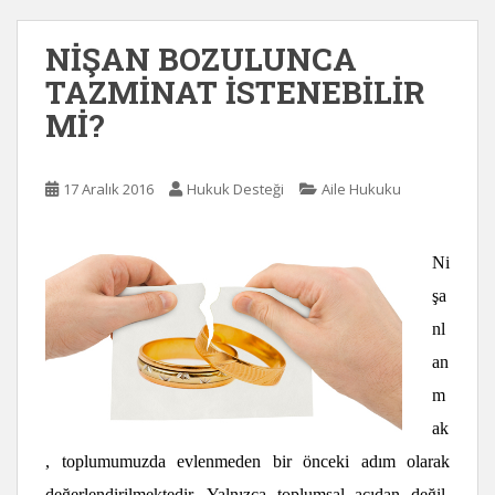
NİŞAN BOZULUNCA
TAZMİNAT İSTENEBİLİR
Mİ?
17 Aralık 2016
Hukuk Desteği
Aile Hukuku
Ni
şa
nl
an
m
ak
, toplumumuzda evlenmeden bir önceki adım olarak
değerlendirilmektedir. Yalnızca toplumsal açıdan değil,