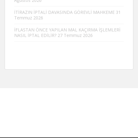
Ağustos 2026
İTİRAZIN İPTALİ DAVASINDA GÖREVLİ MAHKEME
31
Temmuz 2026
İFLASTAN ÖNCE YAPILAN MAL KAÇIRMA İŞLEMLERİ
NASIL İPTAL EDİLİR?
27 Temmuz 2026