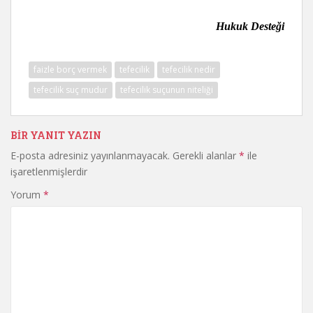
Hukuk Desteği
faizle borç vermek
tefecilik
tefecilik nedir
tefecilik suç mudur
tefecilik suçunun niteliği
BIR YANIT YAZIN
E-posta adresiniz yayınlanmayacak.
Gerekli alanlar
*
ile
işaretlenmişlerdir
Yorum
*