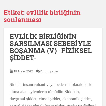
Etiket:
evlilik birliğinin
sonlanması
EVLİLİK BİRLİĞİNİN
SARSILMASI SEBEBİYLE
BOŞANMA (V) -FİZİKSEL
ŞİDDET-
19 Aralık 2022
Yorum yapın
Şiddet, insanı ruhani veya bedensel olarak baskı
altına alan eylemlerin tümüdür. Şiddetin,
duygusal şiddet, cinsel şiddet, ekonomik şiddet,
sosyal şiddet olmak üzere türleri vardır ve fiziksel