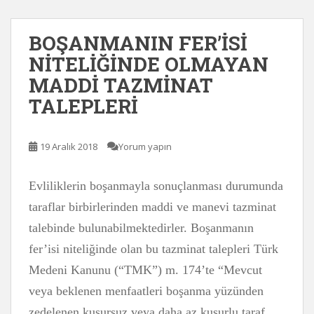
BOŞANMANIN FER’İSİ
NİTELİĞİNDE OLMAYAN
MADDİ TAZMİNAT
TALEPLERİ
19 Aralık 2018
Yorum yapın
Evliliklerin boşanmayla sonuçlanması durumunda
taraflar birbirlerinden maddi ve manevi tazminat
talebinde bulunabilmektedirler. Boşanmanın
fer’isi niteliğinde olan bu tazminat talepleri Türk
Medeni Kanunu (“TMK”) m. 174’te “Mevcut
veya beklenen menfaatleri boşanma yüzünden
zedelenen kusursuz veya daha az kusurlu taraf,