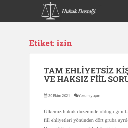
S
k
i
p
t
o
Etiket:
izin
m
a
i
n
TAM EHLİYETSİZ KİŞ
c
o
VE HAKSIZ FİİL SO
n
t
e
20 Ekim 2021
Yorum yapın
n
t
Ülkemiz hukuk düzeninde olduğu gibi fark
fiil ehliyetleri yönünden dört gruba ayr