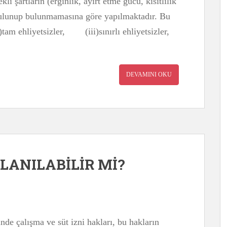
kli şartların (erginlik, ayırt etme gücü, kısıtlılık
bulunup bulunmamasına göre yapılmaktadır. Bu
m ehliyetsizler, (iii)sınırlı ehliyetsizler,
DEVAMINI OKU
LLANILABİLİR Mİ?
de çalışma ve süt izni hakları, bu hakların