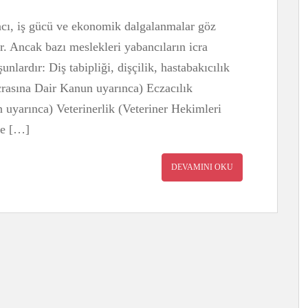
acı, iş gücü ve ekonomik dalgalanmalar göz
r. Ancak bazı meslekleri yabancıların icra
nlardır: Diş tabipliği, dişçilik, hastabakıcılık
crasına Dair Kanun uyarınca) Eczacılık
uyarınca) Veterinerlik (Veteriner Hekimleri
ve […]
DEVAMINI OKU