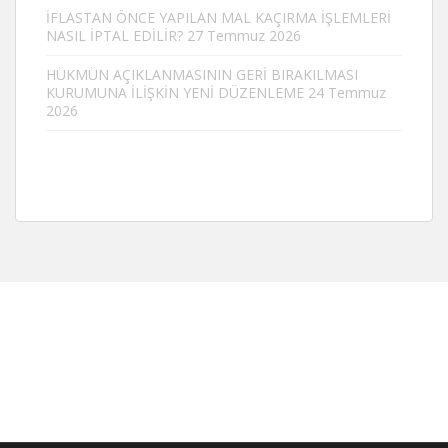
İFLASTAN ÖNCE YAPILAN MAL KAÇIRMA İŞLEMLERİ
NASIL İPTAL EDİLİR?
27 Temmuz 2026
HÜKMÜN AÇIKLANMASININ GERİ BIRAKILMASI
KURUMUNA İLİŞKİN YENİ DÜZENLEME
24 Temmuz
2026