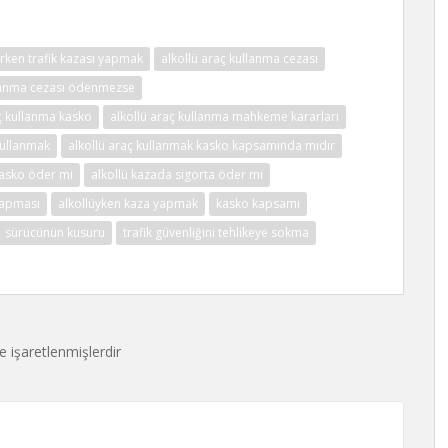
nırken trafik kazası yapmak
alkollü araç kullanma cezası
llanma cezası ödenmezse
aç kullanma kasko
alkollü araç kullanma mahkeme kararları
kullanmak
alkollü araç kullanmak kasko kapsamında mıdır
kasko öder mi
alkollü kazada sigorta öder mi
yapması
alkollüyken kaza yapmak
kasko kapsamı
sürücünün kusuru
trafik güvenliğini tehlikeye sokma
le işaretlenmişlerdir