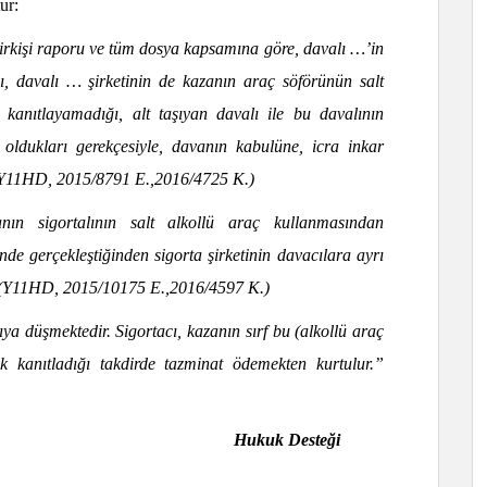
ur:
rkişi raporu ve tüm dosya kapsamına göre, davalı …’in
, davalı … şirketinin de kazanın araç söförünün salt
i kanıtlayamadığı, alt taşıyan davalı ile bu davalının
 oldukları gerekçesiyle, davanın kabulüne, icra inkar
.”(Y11HD, 2015/8791 E.,2016/4725 K.)
n sigortalının salt alkollü araç kullanmasından
nde gerçekleştiğinden sigorta şirketinin davacılara ayrı
(Y11HD, 2015/10175 E.,2016/4597 K.)
ya düşmektedir. Sigortacı, kazanın sırf bu (alkollü araç
k kanıtladığı takdirde tazminat ödemekten kurtulur.”
Hukuk Desteği