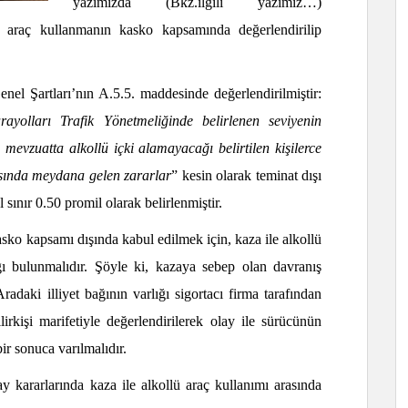
yazımızda (Bkz.ilgili yazımız…)
n araç kullanmanın kasko kapsamında değerlendirilip
el Şartları’nın A.5.5. maddesinde değerlendirilmiştir:
yolları Trafik Yönetmeliğinde belirlenen seviyenin
ı mevzuatta alkollü içki alamayacağı belirtilen kişilerce
rasında meydana gelen zararlar
” kesin olarak teminat dışı
 sınır 0.50 promil olarak belirlenmiştir.
sko kapsamı dışında kabul edilmek için, kaza ile alkollü
ğı bulunmalıdır. Şöyle ki, kazaya sebep olan davranış
adaki illiyet bağının varlığı sigortacı firma tarafından
rkişi marifetiyle değerlendirilerek olay ile sürücünün
ir sonuca varılmalıdır.
 kararlarında kaza ile alkollü araç kullanımı arasında