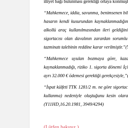
illiyet bağı bulunması gerektiği ortaya konmuşt
“Mahkemece, iddia, savunma, benimsenen bili
hasarın kendi kusurundan kaynaklanmadığını
alkollü araç
kullanılmasından ileri geldiğin
sigortacısı olan davalının zarardan sorumlu
tazminatı talebinin reddine karar verilmiştir
“Mahkemece uyulan bozmaya göre, kazanı
kaynaklanmadığı, riziko 1. sigorta dönemi İçi
ayrı 32.000 € ödemesi gerektiği gerekçesiyle,”
“İspat külfeti TTK 1281/2 m. ne göre sigortacı
kullanma) nedeniyle oluştuğunu kesin olara
(Y11HD,16.20.1981, 3949/4294)
(Lütfen bakınız.)