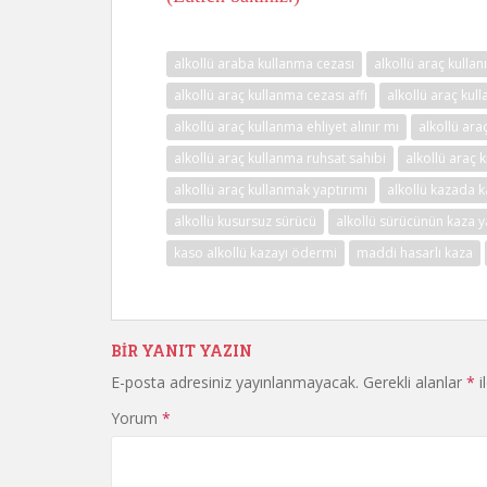
alkollü araba kullanma cezası
alkollü araç kulla
alkollü araç kullanma cezası affı
alkollü araç ku
alkollü araç kullanma ehliyet alınır mı
alkollü ar
alkollü araç kullanma ruhsat sahibi
alkollü araç 
alkollü araç kullanmak yaptırımı
alkollü kazada 
alkollü kusursuz sürücü
alkollü sürücünün kaza 
kaso alkollü kazayı ödermi
maddi hasarlı kaza
BIR YANIT YAZIN
E-posta adresiniz yayınlanmayacak.
Gerekli alanlar
*
i
Yorum
*