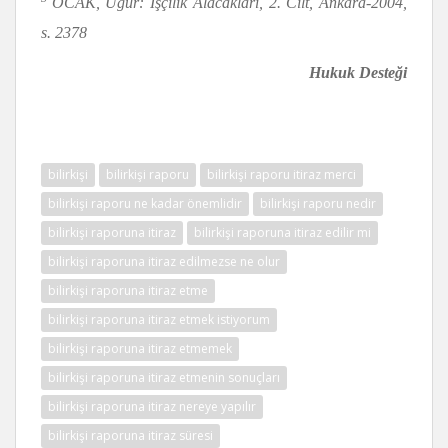
OCAK, U
ğ
ur:
İş
ç
ilik Alacaklar
ı
, 2. Cilt, Ankara-2004,
s. 2378
Hukuk Desteği
bilirkişi
bilirkişi raporu
bilirkişi raporu itiraz merci
bilirkişi raporu ne kadar önemlidir
bilirkişi raporu nedir
bilirkişi raporuna itiraz
bilirkişi raporuna itiraz edilir mi
bilirkişi raporuna itiraz edilmezse ne olur
bilirkişi raporuna itiraz etme
bilirkişi raporuna itiraz etmek istiyorum
bilirkişi raporuna itiraz etmemek
bilirkişi raporuna itiraz etmenin sonuçları
bilirkişi raporuna itiraz nereye yapılır
bilirkişi raporuna itiraz süresi