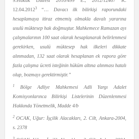
9.Hukuk Dairesi 2010/499 E., 2012/12467 K.
3
12.04.2012
“…
Davacı ilk bilirki
ş
i raporundaki
hesaplamaya itiraz etmemi
ş
olmakla daval
ı
yarar
ı
na
usulü müktesep hak do
ğ
mu
ş
tur. Mahkemece Ramazan ayı
çalı
ş
malar
ı
n
ı
n 100 saat olarak hesaplanarak belirlenmesi
gerekirken, usul
ü
m
ü
ktesep hak ilkeleri dikkate
al
ı
nmadan, 132 saat olarak hesaplanan ek rapora g
ö
re
fazla
ç
al
ı
ş
ma
ü
creti iste
ğ
inin h
ü
k
ü
m alt
ı
na al
ı
nmas
ı
hatal
ı
olup, bozmay
ı
gerektirmi
ş
tir.”
1
Bölge Adliye Mahkemesi Adli Yargı Adalet
Komisyonlarınca Bilirki
ş
i Listelerinin D
ü
zenlenmesi
Hakk
ı
nda Y
ö
netmelik, Madde 4/b
2
OCAK, U
ğ
ur:
İş
ç
ilik Alacaklar
ı
, 2. Cilt, Ankara-2004,
s. 2378
3