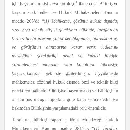
1
için başvurulan kişi veya kuruluşu
ifade eder. Bilirkişiye
başvurulacak haller ise Hukuk Muhakemeleri Kanunu
madde 266’da “(
1) Mahkeme, çözümü hukuk dı
ş
ı
nda,
ö
zel veya teknik bilgiyi gerektiren h
â
llerde, taraflardan
birinin talebi
ü
zerine yahut kendili
ğ
inden, bilirki
ş
inin oy
ve g
ö
r
ü
ş
ü
n
ü
n al
ı
nmas
ı
na karar verir. H
â
kimlik
mesle
ğ
inin gerektirdi
ğ
i genel ve hukuki bilgiyle
çö
z
ü
mlenmesi m
ü
mk
ü
n olan konularda bilirki
ş
iye
ba
ş
vurulamaz.”
şeklinde gösterilmiştir. Uygulamada
mahkemeler, çözümü hukuk dışında özel ve teknik bilgi
gerektiren hallerde Bilirkişiye başvurmakta ve Bilirkişinin
oluşturmuş olduğu raporlara göre karar vermektedir. Bu
bakımdan Bilirkişinin yargılamadaki rolü önemlidir.
Tarafların, bilirkişi raporuna itiraz edebileceği Hukuk
Muhakemeleri Kanunu madde 281’de: “
(1) Taraflar,