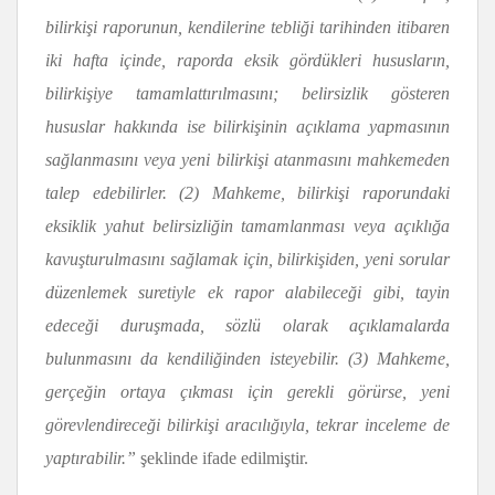
bilirki
ş
i raporunun, kendilerine tebli
ğ
i tarihinden itibaren
iki hafta i
ç
inde, raporda eksik g
ö
rd
ü
kleri hususlar
ı
n,
bilirki
ş
iye tamamlatt
ı
r
ı
lmas
ı
n
ı
; belirsizlik g
ö
steren
hususlar hakk
ı
nda ise bilirki
ş
inin a
çı
klama yapmas
ı
n
ı
n
sa
ğ
lanmas
ı
n
ı
veya yeni bilirki
ş
i atanmas
ı
n
ı
mahkemeden
talep edebilirler. (2) Mahkeme, bilirki
ş
i raporundaki
eksiklik yahut belirsizli
ğ
in tamamlanmas
ı
veya a
çı
kl
ı
ğ
a
kavu
ş
turulmas
ı
n
ı
sa
ğ
lamak i
ç
in, bilirki
ş
iden, yeni sorular
d
ü
zenlemek suretiyle ek rapor alabilece
ğ
i gibi, tayin
edece
ğ
i duru
ş
mada, s
ö
zl
ü
olarak a
çı
klamalarda
bulunmasını da kendili
ğ
inden isteyebilir. (3) Mahkeme,
ger
ç
e
ğ
in ortaya
çı
kmas
ı
i
ç
in gerekli g
ö
r
ü
rse, yeni
g
ö
revlendirece
ğ
i bilirki
ş
i arac
ı
l
ı
ğ
ı
yla, tekrar inceleme de
yapt
ı
rabilir.”
şeklinde ifade edilmiştir.