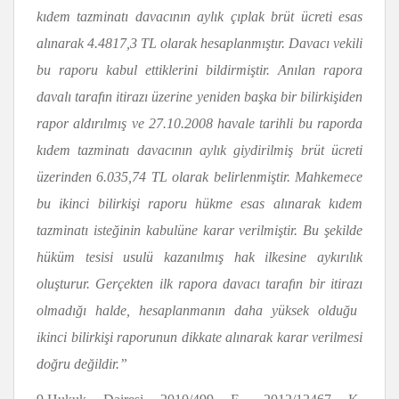
kıdem tazminatı davacının aylık çıplak brüt ücreti esas
alınarak 4.4817,3 TL olarak hesaplanmı
ş
t
ı
r. Davacı vekili
bu raporu kabul ettiklerini bildirmi
ş
tir. Anılan rapora
davalı tarafın itirazı üzerine yeniden ba
ş
ka bir bilirki
ş
iden
rapor ald
ı
r
ı
lm
ı
ş
ve 27.10.2008 havale tarihli bu raporda
k
ı
dem tazminat
ı
davac
ı
n
ı
n ayl
ı
k giydirilmi
ş
br
ü
t
ü
creti
ü
zerinden 6.035,74 TL olarak belirlenmi
ş
tir. Mahkemece
bu ikinci bilirki
ş
i raporu h
ü
kme esas al
ı
narak k
ı
dem
tazminat
ı
iste
ğ
inin kabul
ü
ne karar verilmi
ş
tir. Bu
ş
ekilde
h
ü
k
ü
m tesisi usul
ü
kazan
ı
lm
ı
ş
hak ilkesine ayk
ı
r
ı
l
ı
k
olu
ş
turur. Ger
ç
ekten ilk rapora davac
ı
taraf
ı
n bir itiraz
ı
olmad
ı
ğ
ı
halde, hesaplanman
ı
n daha y
ü
ksek oldu
ğ
u
ikinci bilirki
ş
i raporunun dikkate al
ı
narak karar verilmesi
do
ğ
ru de
ğ
ildir.”