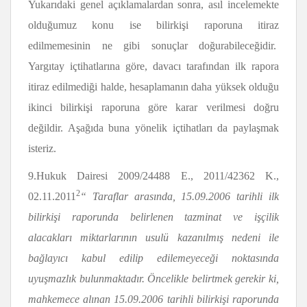
Yukarıdaki genel açıklamalardan sonra, asıl incelemekte
olduğumuz konu ise bilirkişi raporuna itiraz
edilmemesinin ne gibi sonuçlar doğurabileceğidir.
Yargıtay içtihatlarına göre, davacı tarafından ilk rapora
itiraz edilmediği halde, hesaplamanın daha yüksek olduğu
ikinci bilirkişi raporuna göre karar verilmesi doğru
değildir. Aşağıda buna yönelik içtihatları da paylaşmak
isteriz.
9.Hukuk Dairesi 2009/24488 E., 2011/42362 K.,
2
02.11.2011
“ Taraflar arasında, 15.09.2006 tarihli ilk
bilirki
ş
i raporunda belirlenen tazminat ve i
ş
ç
ilik
alacakları miktarlarının usulü kazanılmı
ş
nedeni ile
ba
ğ
lay
ı
c
ı
kabul edilip edilemeyece
ğ
i noktas
ı
nda
uyu
ş
mazl
ı
k bulunmaktad
ı
r. Öncelikle belirtmek gerekir ki,
mahkemece alınan 15.09.2006 tarihli bilirki
ş
i raporunda