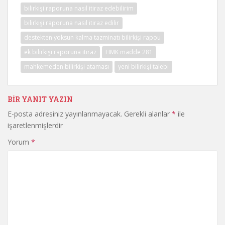
bilirkişi raporuna nasıl itiraz edebilirim
bilirkişi raporuna nasıl itiraz edilir
destekten yoksun kalma tazminatı bilirkişi rapou
ek bilirkişi raporuna itiraz
HMK madde 281
mahkemeden bilirkişi ataması
yeni bilirkişi talebi
BIR YANIT YAZIN
E-posta adresiniz yayınlanmayacak.
Gerekli alanlar
*
ile
işaretlenmişlerdir
Yorum
*