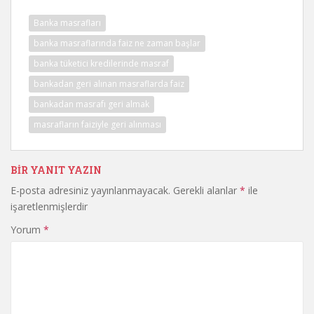
Banka masrafları
banka masraflarında faiz ne zaman başlar
banka tüketici kredilerinde masraf
bankadan geri alınan masraflarda faiz
bankadan masrafı geri almak
masrafların faiziyle geri alınması
BIR YANIT YAZIN
E-posta adresiniz yayınlanmayacak.
Gerekli alanlar
*
ile
işaretlenmişlerdir
Yorum
*