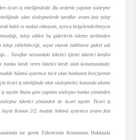
n ticari iş niteliğindedir. Bu nedenle yapılan sözleşme
 niteliğinde olan sözleşmelerde taraflar avans faiz talep
rak haklı ve makul olmayan, ayrıca belgelendirilmeyen
nmadığı, talep edilen bu giderlerin ödeme tarihinden
an talep edilebileceği, soyut olarak istihbarat gideri adı
… Taraflar arasındaki tüketici işlemi tüketici kredisi
e banka kredi veren tüketici kredi alan konumundadır.
adde hükmü uyarınca tacir olan bankanın borçlarının
için ticari iş niteliğinde olan sözleşmeler, kanunda aksine
 iş sayılır. Buna göre yapılan sözleşme banka yönünden
sözleşme tüketici yönünden de ticari sayılır. Ticari iş
95 Sayılı Kanun 2/2. madde hükmü uyarınca avans faiz
kararında ise gerek Tüketicinin Korunması Hakkında