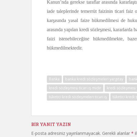
Kanun’nda gerekse taraflar arasında kararlaşt
iade taleplerinde temerrüt faizinin ticari fa
karşısında yasal faize hükmedilmesi de huku
arasında yapılan kredi sözleşmesi, kararlarda b
faizi istenebileceğine hükmedilmekte, ba
hükmedilmektedir.
Banka
banka kredi sözleşmeleri yargıtay
bank
kredi sözleşmesi ticari iş midir
kredi sözleşmesi 
tüketici kredi sözleşmeleri ticari iş
tüketici kredi 
BIR YANIT YAZIN
E-posta adresiniz yayınlanmayacak.
Gerekli alanlar
*
i