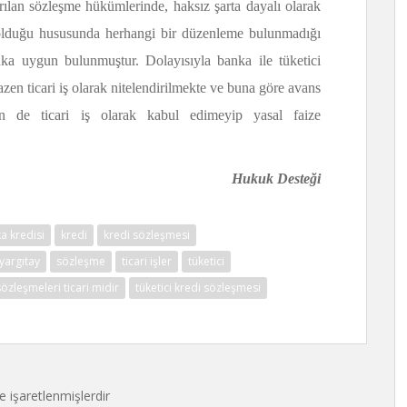
ırılan sözleşme hükümlerinde, haksız şarta dayalı olarak
iz olduğu hususunda herhangi bir düzenleme bulunmadığı
ka uygun bulunmuştur. Dolayısıyla banka ile tüketici
azen ticari iş olarak nitelendirilmekte ve buna göre avans
zen de ticari iş olarak kabul edimeyip yasal faize
Hukuk Desteği
a kredisi
kredi
kredi sözleşmesi
yargıtay
sözleşme
ticari işler
tüketici
sözleşmeleri ticari midir
tüketici kredi sözleşmesi
le işaretlenmişlerdir