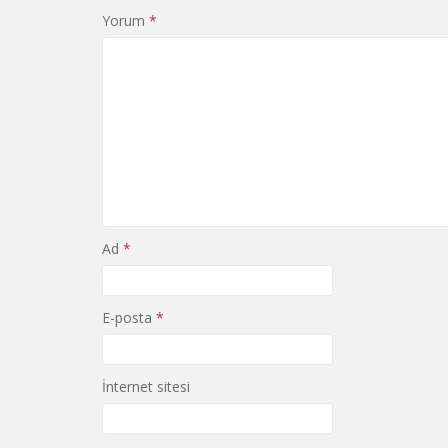
Yorum
*
Ad
*
E-posta
*
İnternet sitesi