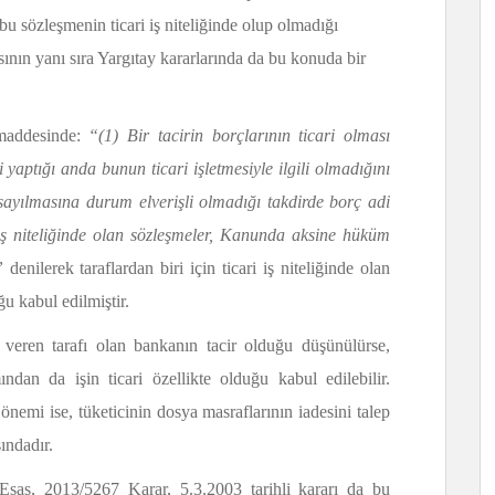
bu sözleşmenin ticari iş niteliğinde olup olmadığı
ın yanı sıra Yargıtay kararlarında da bu konuda bir
maddesinde:
“(1) Bir tacirin borçlarının ticari olması
mi yaptığı anda bunun ticari işletmesiyle ilgili olmadığını
i sayılmasına durum elverişli olmadığı takdirde borç adi
ri iş niteliğinde olan sözleşmeler, Kanunda aksine hüküm
.”
denilerek taraflardan biri için ticari iş niteliğinde olan
ğu kabul edilmiştir.
 veren tarafı olan bankanın tacir olduğu düşünülürse,
ndan da işin ticari özellikte olduğu kabul edilebilir.
önemi ise, tüketicinin dosya masraflarının iadesini talep
ındadır.
sas, 2013/5267 Karar, 5.3.2003 tarihli kararı da bu