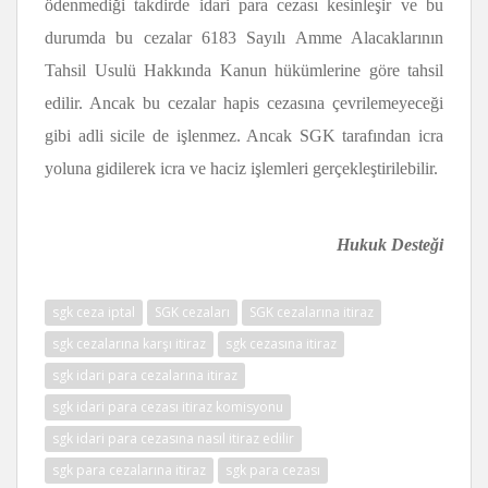
ödenmediği takdirde idari para cezası kesinleşir ve bu
durumda bu cezalar 6183 Sayılı Amme Alacaklarının
Tahsil Usulü Hakkında Kanun hükümlerine göre tahsil
edilir. Ancak bu cezalar hapis cezasına çevrilemeyeceği
gibi adli sicile de işlenmez. Ancak SGK tarafından icra
yoluna gidilerek icra ve haciz işlemleri gerçekleştirilebilir.
Hukuk Desteği
sgk ceza iptal
SGK cezaları
SGK cezalarına itiraz
sgk cezalarına karşı itiraz
sgk cezasına itiraz
sgk idari para cezalarına itiraz
sgk idari para cezası itiraz komisyonu
sgk idari para cezasına nasıl itiraz edilir
sgk para cezalarına itiraz
sgk para cezası