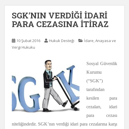
SGK’NIN VERDİĞİ İDARİ
PARA CEZASINA İTİRAZ
10 Şubat 2016
Hukuk Desteği
İdare, Anayasa ve
Vergi Hukuku
Sosyal Güvenlik
Kurumu
(“SGK”)
tarafından
kesilen para
cezaları, idari
para cezası
niteliğindedir. SGK’nın verdiği
idari para cezalarına karşı