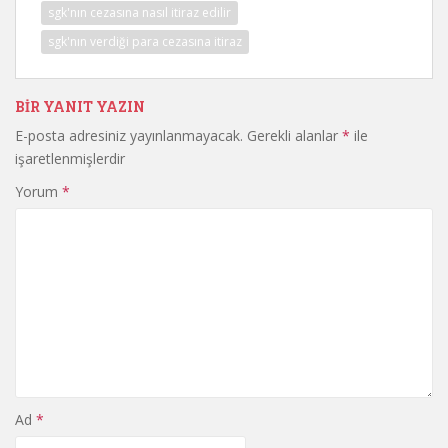
sgk'nın cezasına nasıl itiraz edilir
sgk'nın verdiği para cezasına itiraz
BIR YANIT YAZIN
E-posta adresiniz yayınlanmayacak.
Gerekli alanlar
*
ile
işaretlenmişlerdir
Yorum
*
Ad
*