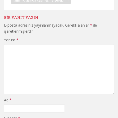
ilamın icrasında kesinleşme gerekir mi
BIR YANIT YAZIN
E-posta adresiniz yayınlanmayacak.
Gerekli alanlar
*
ile
işaretlenmişlerdir
Yorum
*
Ad
*