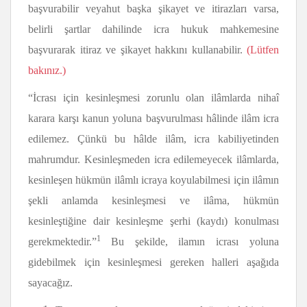
başvurabilir veyahut başka şikayet ve itirazları varsa,
belirli şartlar dahilinde icra hukuk mahkemesine
başvurarak itiraz ve şikayet hakkını kullanabilir.
(Lütfen
bakınız.)
“İcrası için kesinleşmesi zorunlu olan ilâmlarda nihaî
karara karşı kanun yoluna başvurulması hâlinde ilâm icra
edilemez. Çünkü bu hâlde ilâm, icra kabiliyetinden
mahrumdur. Kesinleşmeden icra edilemeyecek ilâmlarda,
kesinleşen hükmün ilâmlı icraya koyulabilmesi için ilâmın
şekli anlamda kesinleşmesi ve ilâma, hükmün
kesinleştiğine dair kesinleşme şerhi (kaydı) konulması
1
gerekmektedir.”
Bu şekilde, ilamın icrası yoluna
gidebilmek için kesinleşmesi gereken halleri aşağıda
sayacağız.