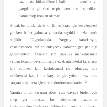
tazminata hükmedilmesi halinde bu tazminat ve
yargılama giderleri tespit ilamı kesinleşmedikçe
ilamlı takip konusu olamaz.
Ancak belirtmek isteriz ki, ilamın icrası için kesinleşmesi
gereken haller yalnızca yukarıda saydıklarımızla sınırlı
değildir. “Uygulamada Yargıtay kararlarıyla,
kesinleşmeden icra edilemeyecek ilâmların genişletildiği
görülmektedir. Örneğin icra (hukuk) mahkemesince
verilen (icranın devamını sağlayacak nitelikteki) kararların
icra edilmesi için kesinleşmesi şart olmayıp, icra
mahkemesi kararlarına karşı temyiz yoluna başvurma,
2
satıştan başka icra işlemlerini durdurmamaktadır.”
Yargıtay’ın bir kararına göre, aynı davada birden çok
talep yer almışsa, bu taleplerden bazılarının
kesinleşmeden ilâmlı icra takibine konulamayacak olması,