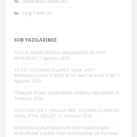
Uluslararası Hukuk
(40)
Yargı Paketi
(1)
SON YAZILARIMIZ
EVLİLİK HAZIRLIĞINDA HAKLARINIZI BİLİYOR
MUSUNUZ?
7 Ağustos 2026
TİCARİ UYUŞMAZLIKLARDA DAVA ŞARTI
ARABULUCULUK SÜRESİ VE İKİ HAFTALIK EK SÜRE
3
Ağustos 2026
İTİRAZIN İPTALİ DAVASINDA GÖREVLİ MAHKEME
31
Temmuz 2026
İFLASTAN ÖNCE YAPILAN MAL KAÇIRMA İŞLEMLERİ
NASIL İPTAL EDİLİR?
27 Temmuz 2026
HÜKMÜN AÇIKLANMASININ GERİ BIRAKILMASI
KURUMUNA İLİŞKİN YENİ DÜZENLEME
24 Temmuz