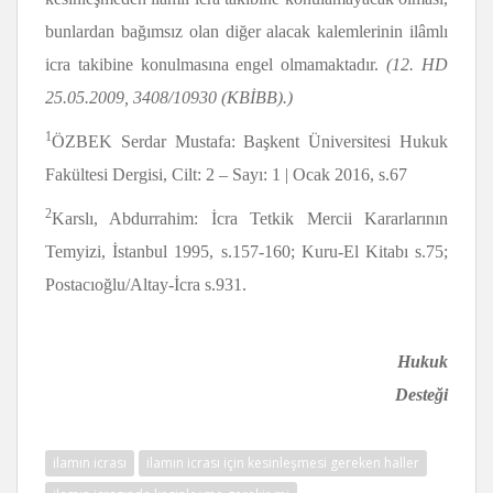
bunlardan bağımsız olan diğer alacak kalemlerinin ilâmlı
icra takibine konulmasına engel olmamaktadır.
(12. HD
25.05.2009, 3408/10930 (KBİBB).)
1
ÖZBEK Serdar Mustafa: Başkent Üniversitesi Hukuk
Fakültesi Dergisi, Cilt: 2 – Sayı: 1 | Ocak 2016, s.67
2
Karslı, Abdurrahim: İcra Tetkik Mercii Kararlarının
Temyizi, İstanbul 1995, s.157-160; Kuru-El Kitabı s.75;
Postacıoğlu/Altay-İcra s.931.
Hukuk
Desteği
ilamın icrası
ilamın icrası için kesinleşmesi gereken haller