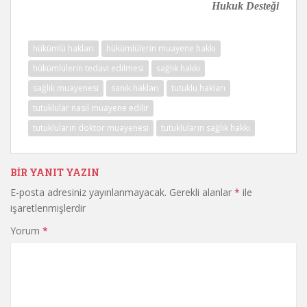
Hukuk Desteği
hükümlü hakları
hükümlülerin muayene hakkı
hükümlülerin tedavi edilmesi
sağlık hakkı
sağlık muayenesi
sanık hakları
tutuklu hakları
tutuklular nasıl muayene edilir
tutukluların doktor muayenesi
tutukluların sağlık hakkı
BIR YANIT YAZIN
E-posta adresiniz yayınlanmayacak.
Gerekli alanlar
*
ile
işaretlenmişlerdir
Yorum
*