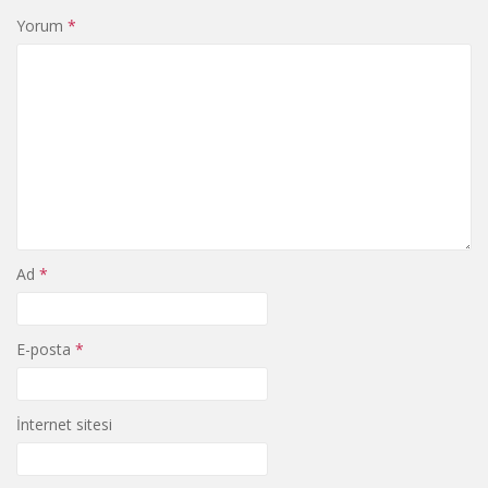
Yorum
*
Ad
*
E-posta
*
İnternet sitesi