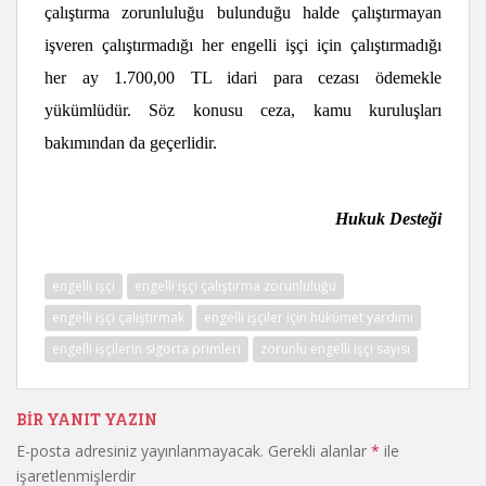
çalıştırma zorunluluğu bulunduğu halde çalıştırmayan
işveren çalıştırmadığı her engelli işçi için çalıştırmadığı
her ay 1.700,00 TL idari para cezası ödemekle
yükümlüdür. Söz konusu ceza, kamu kuruluşları
bakımından da geçerlidir.
Hukuk Desteği
engelli işçi
engelli işçi çalıştırma zorunluluğu
engelli işçi çalıştırmak
engelli işçiler için hükümet yardımı
engelli işçilerin sigorta primleri
zorunlu engelli işçi sayısı
BIR YANIT YAZIN
E-posta adresiniz yayınlanmayacak.
Gerekli alanlar
*
ile
işaretlenmişlerdir