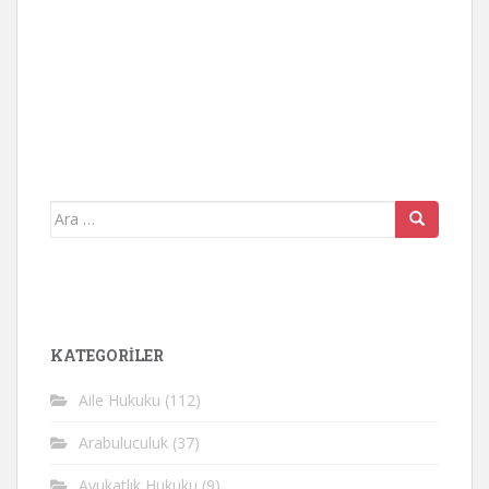
Arama
yap:
KATEGORİLER
Aile Hukuku
(112)
Arabuluculuk
(37)
Avukatlık Hukuku
(9)