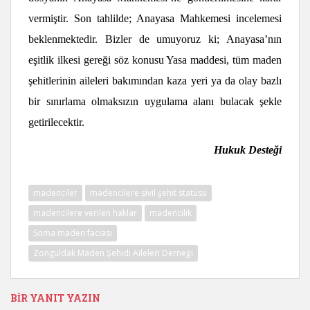
vermiştir. Son tahlilde; Anayasa Mahkemesi incelemesi
beklenmektedir. Bizler de umuyoruz ki; Anayasa’nın
eşitlik ilkesi gereği söz konusu Yasa maddesi, tüm maden
şehitlerinin aileleri bakımından kaza yeri ya da olay bazlı
bir sınırlama olmaksızın uygulama alanı bulacak şekle
getirilecektir.
Hukuk Desteği
madenciler
madencilere sivil şehit statüsü
madencilere verilen haklar
madencilik
Soma maden faciası
Zonguldak Maden Şehidi Aileleri Derneği
BIR YANIT YAZIN