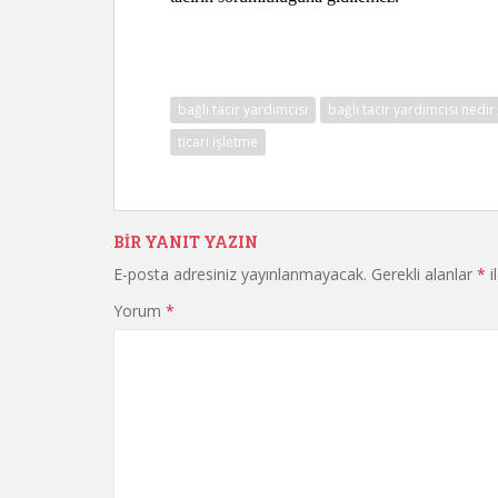
Huk
bağlı tacir yardımcısı
bağlı tacir yardımcısı nedir
ticari işletme
BIR YANIT YAZIN
E-posta adresiniz yayınlanmayacak.
Gerekli alanlar
*
i
Yorum
*