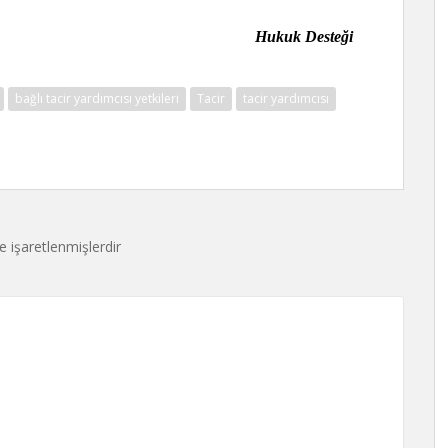
uk Desteği
bağlı tacir yardımcısı yetkileri
Tacir
tacir yardımcısı
le işaretlenmişlerdir