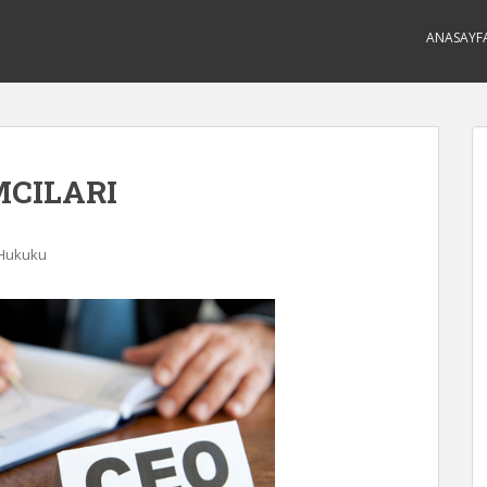
ANASAYF
MCILARI
 Hukuku