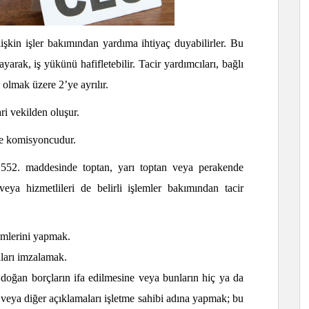
ilişkin işler bakımından yardıma ihtiyaç duyabilirler. Bu
tayarak, iş yükünü hafifletebilir. Tacir yardımcıları, bağlı
ı olmak üzere 2’ye ayrılır.
ari vekilden
oluşur.
 ve komisyoncudur.
552. maddesinde toptan, yarı toptan veya perakende
i veya hizmetlileri de belirli işlemler bakımından tacir
lemlerini yapmak.
aları imzalamak.
n doğan borçların ifa edilmesine veya bunların hiç ya da
r veya diğer açıklamaları işletme sahibi adına yapmak; bu