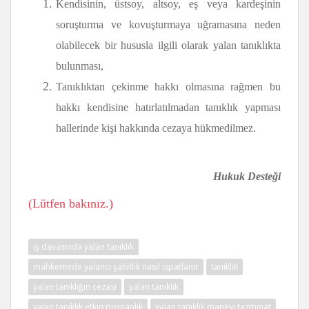
Kendisinin, üstsoy, altsoy, eş veya kardeşinin
soruşturma ve kovuşturmaya uğramasına neden
olabilecek bir hususla ilgili olarak yalan tanıklıkta
bulunması,
Tanıklıktan çekinme hakkı olmasına rağmen bu
hakkı kendisine hatırlatılmadan tanıklık yapması
hallerinde kişi hakkında cezaya hükmedilmez.
Hukuk Desteği
(Lütfen bakınız.)
iş davasında yalan tanıklık
mahkemede yalancı şahitlik nasıl ispatlanır
tanıklık
yalan tanıklığın cezası
yalan tanıklık
yalan tanıklık etkin pişmanlık
yalan tanıklık manevi tazminat