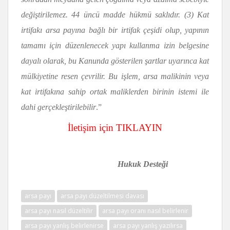
değiştirilemez. 44 üncü madde hükmü saklıdır. (3) Kat
irtifakı arsa payına bağlı bir irtifak çeşidi olup, yapının
tamamı için düzenlenecek yapı kullanma izin belgesine
dayalı olarak, bu Kanunda gösterilen şartlar uyarınca kat
mülkiyetine resen çevrilir. Bu işlem, arsa malikinin veya
kat irtifakına sahip ortak maliklerden birinin istemi ile
dahi gerçekleştirilebilir
.”
İletişim için TIKLAYIN
Hukuk Desteği
arsa payı
arsa payı düzeltilmesi davası
arsa payı nasıl düzeltilir
arsa payı oranı nasıl belirlenir
arsa payı yanlış belirlenirse
arsa payı yanlış yazılırsa