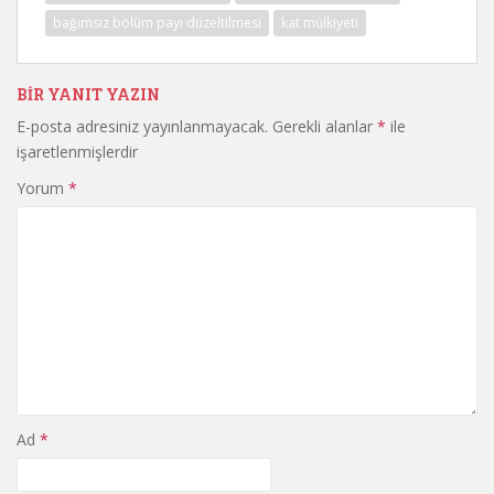
bağımsız bölüm payı düzeltilmesi
kat mülkiyeti
BIR YANIT YAZIN
E-posta adresiniz yayınlanmayacak.
Gerekli alanlar
*
ile
işaretlenmişlerdir
Yorum
*
Ad
*