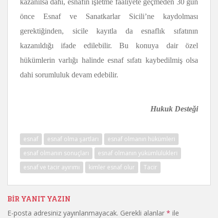
kazanılsa dahi, esnafın işletme faaliyete geçmeden 30 gün
önce Esnaf ve Sanatkarlar Sicili’ne kaydolması
gerektiğinden, sicile kayıtla da esnaflık sıfatının
kazanıldığı ifade edilebilir. Bu konuya dair özel
hükümlerin varlığı halinde esnaf sıfatı kaybedilmiş olsa
dahi sorumluluk devam edebilir.
Hukuk Desteği
esnaf
esnaf olma şartları
esnaf olmanın hükümleri
esnaf olmanın sonuçları
esnaf olmanın yükümlülükleri
esnaf ve tacir ayırımı
kimler esnaf olur
Tacir
BIR YANIT YAZIN
E-posta adresiniz yayınlanmayacak.
Gerekli alanlar
*
ile